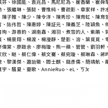
珮芬、徐國能、袁兆昌、馬尼尼為、崔香蘭、崔舜
勤、張繼琳、張懿、曹惟純、曹疏影、章家祥、許
、陳子雅、陳少、陳令洋、陳秀珍、陳育虹、陳育
哲、陈伟哲、陳惠婷、陳証元、陳義芝、陸穎魚、
書珣、游善鈞、湖南蟲、湘羽、煮雪的人、紫鵑、
濱、楊景翔、楊渡、楊瀅靜、楚影、溶、葉覓覓、
廖偉棠、廖啟余、廖梅璇、熊一蘋、管管、劉羽軒
家欣、瞇、蔡仁偉、蔡文騫、蔡宛璇、蔡琳森、蔣
聰、黎漢傑、蕭詒徽、閻士麒、龍彥儒、簡靖航、
宇、騷夏、靈歌、AnnieRuo、eL、ㄎㄆ