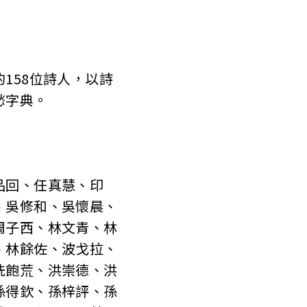
58位詩人，以詩
愁字典。
品回、任真慧、印
、吳修和、吳懷晨、
周子西、林文青、林
、林餘佐、波戈拉、
洗飽荒、洪崇德、洪
孫得欽、孫梓評、孫