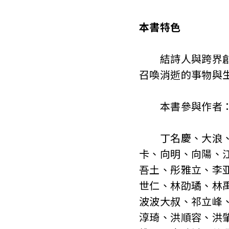
本書特色
結詩人與跨界創作
召喚消逝的事物與
本書參與作者
丁名慶、大浪、小
卡、向明、向陽、
吾土、彤雅立、李
世仁、林劭璚、林
波波大叔、祁立峰
淳琦、洪順容、洪