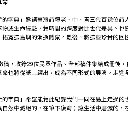
革命
字典」邀請臺灣詩壇老、中、青三代百餘位詩人
事物或生命經驗，藉時間的跨度對比世代差異。也
，拓寬這島嶼的消逝體察。最後，將這些珍貴的回
徵稿，收錄29位民眾作品。全部稿件集結成冊後，
革命也將從紙上躍出，成為不同形式的展演，走進
。
字典」希望能藉此紀錄我們一同在島上走過的世
讓自然中滅絕的，在筆下復育；讓生活中磨滅的，