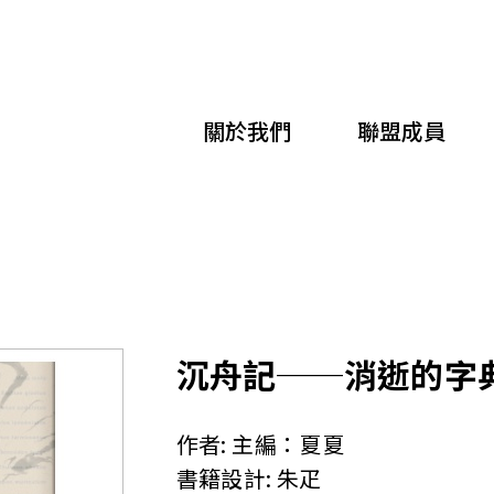
移
至
主
關於我們
聯盟成員
內
容
沉舟記──消逝的字
作者:
主編：夏夏
書籍設計:
朱疋