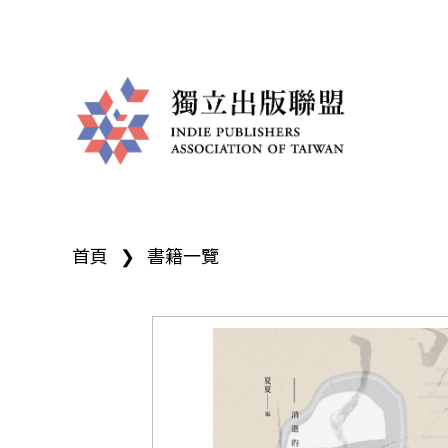
獨
您
立
首頁
❯
書籍一覽
在
出
這
版
裡
聯