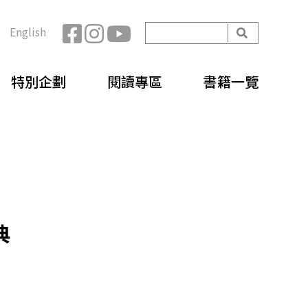
開
English
始
搜
搜
尋
特別企劃
閱讀專區
書籍一覽
尋
表
單
典