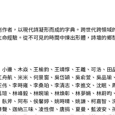
者，以現代詩凝形而成的字典。跨世代跨領域的1
生命經驗。從不可見的時間中煉出形體，詩壇的鄉
：
邊、木焱、王榆鈞、王靖惇、王離、可洛、田
江舟航、米米、何景窗、吳岱穎、吳俞萱、吳品瑜
亚伟、李時雍、李桑珀、李清志、李進文、沈眠、
禹瑄、林峰毅、林婉瑜、林煥彰、林夢媧、林蔚昀
、臥斧、阿布、侯馨婷、姚時晴、姚謙、柯嘉智、
肇聲、迦納三味、凌性傑、唐捐、夏曼‧藍波安、