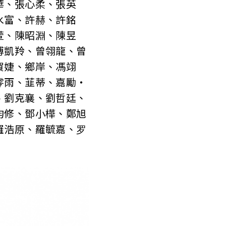
華、張心柔、張英
水富、許赫、許銘
萱、陳昭淵、陳昱
傅凱羚、曾翎龍、曾
賀婕、鄉岸、馮翊
零雨、韮蒂、嘉勵‧
、劉克襄、劉哲廷、
昀修、鄧小樺、鄭旭
羅浩原、羅毓嘉、罗