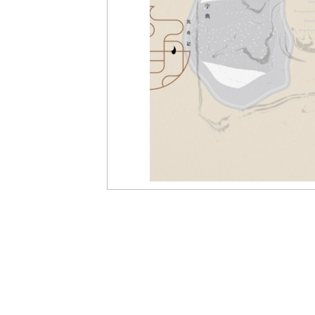
盟
網
站