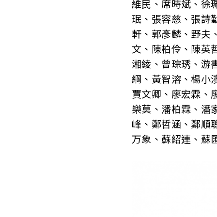
維民、席時斌、徐
珉、張容慈、張詩
軒、郭彥麟、野夫
文、陳柏伶、陳英
湘綾、曾琮琇、游
綱、黃智溶、楊小
賈文卿、廖宏霖、
樂莫、潘柏霖、潘
峰、鄭哲涵、鄭順
万象、蘇紹連、蘇匯