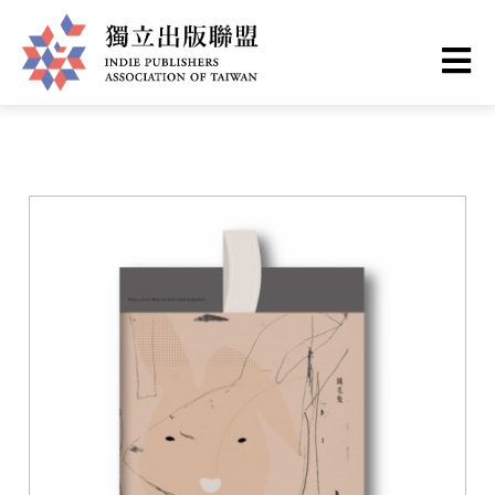
移
您
首頁
❯
書籍一覽
至
主
在
獨
內
這
容
立
裡
出
版
聯
盟
網