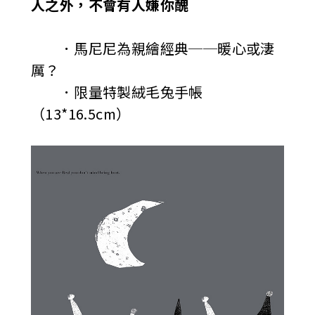
人之外，不會有人嫌你醜
．馬尼尼為親繪經典──暖心或淒
厲？
．限量特製絨毛兔手帳
（13*16.5cm）