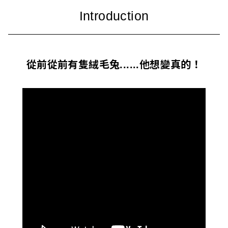
i
w
a
從前從前有隻絨毛兔......他想變真的！
n