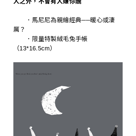
人之外，不會有人嫌你醜
．馬尼尼為親繪經典──暖心或淒
厲？
．限量特製絨毛兔手帳
（13*16.5cm）