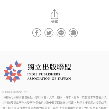
© indiepublishers -2019-
本網站之原創內容包括但不限於內容、文字、圖片、聲音、影像、軟體或未來各種形式
之利用及衍生著作均受著作權公約以及中華民國法律之保護。非經本站明示之授權或同
意，均不得以合理之使用為由做全部或一部之改作或引用之方式，做任何之嵌入與重