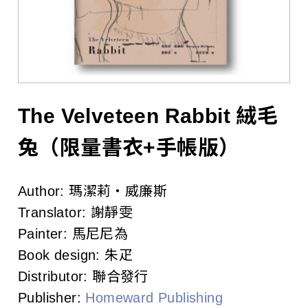
l
i
s
h
e
The Velveteen Rabbit 絨毛
r
兔（限量書衣+手帳版）
s
Author:
瑪潔莉‧威廉斯
A
Translator:
謝靜雯
s
Painter:
馬尼尼為
Book design:
朱疋
s
Distributor:
聯合發行
o
Publisher:
Homeward Publishing