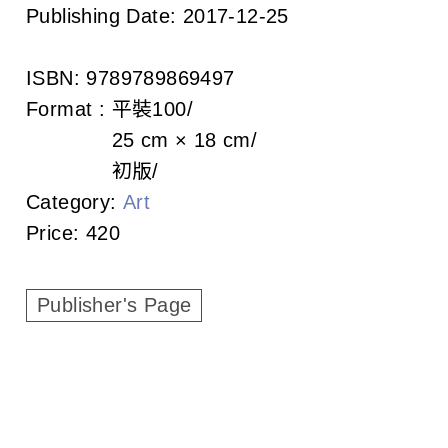
c
Publishing Date:
2017-12-25
i
ISBN:
9789789869497
a
Format :
平裝
100
t
25 cm × 18 cm
初版
i
Category:
Art
o
Price:
420
n
o
Publisher's Page
f
T
a