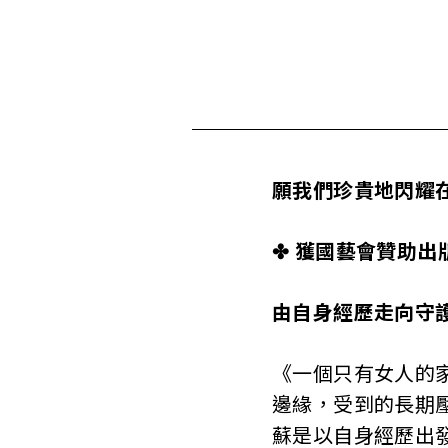
願我們珍貴地閃耀
✤ 獲國藝會贊助出
由自身經歷走向守
《一個只有女人的
邊緣，受到的長期
蘇是以自身經歷出