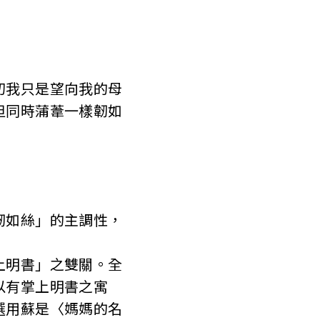
初我只是望向我的母
但同時蒲葦一樣韌如
韌如絲」的主調性，
上明書」之雙關。全
以有掌上明書之寓
選用蘇是〈媽媽的名