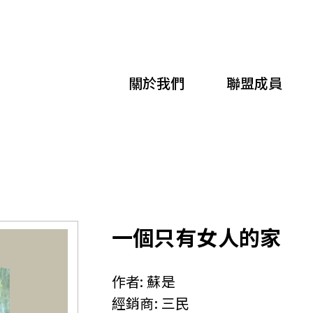
移
至
主
關於我們
聯盟成員
內
容
一個只有女人的家
作者:
蘇是
經銷商:
三民