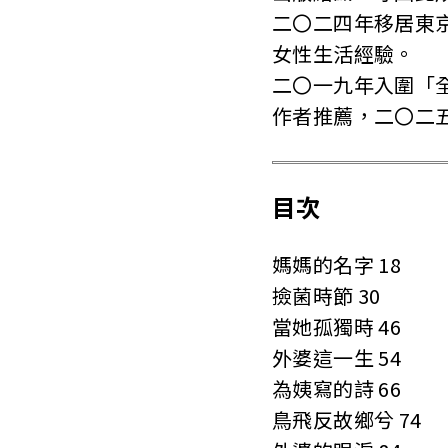
二〇二四年移居東
女性生活經驗。
二〇一九年入圍「全
作者推薦，二〇二
目次
媽媽的名字 18
撿菌時節 30
當她孤獨時 46
外婆這一生 54
為姨寫的詩 66
鳥飛反故鄉兮 74