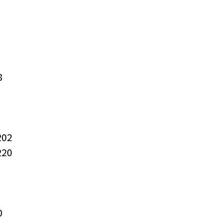
8
02
20
0