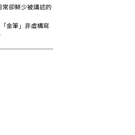
日常卻鮮少被講述的
s「金筆」非虛構寫
。