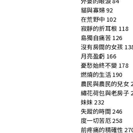
外婆的眼淚 84
貓與寡婦 92
在荒野中 102
寂靜的折耳根 118
島獨自痛苦 126
沒有房間的女孩 13
月亮盈虧 166
憂愁始終不變 178
燃燒的生活 190
農民與農民的兒女 2
繡花荷包與老房子 2
妹妹 232
失蹤的時間 246
度一切苦厄 258
前疼痛的精確性 27