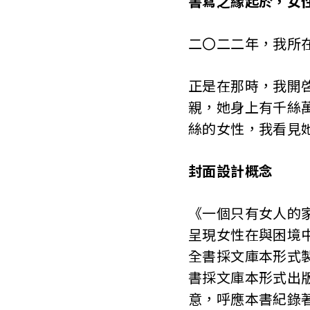
書寫之緣起於，女
二〇二二年，我所
正是在那時，我開
親，她身上有千絲
絲的女性，我看見
封面設計概念
《一個只有女人的
呈現女性在與困境
全書採文庫本形式
書採文庫本形式出
意，呼應本書紀錄