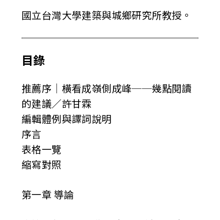
國立台灣大學建築與城鄉研究所教授。
目錄
推薦序│橫看成嶺側成峰──幾點閱讀
的建議／許甘霖
編輯體例與譯詞說明
序言
表格一覽
縮寫對照
第一章 導論