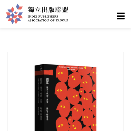
移
您
首頁
❯
書籍一覽
至
主
在
獨
內
這
容
立
裡
出
版
聯
盟
網