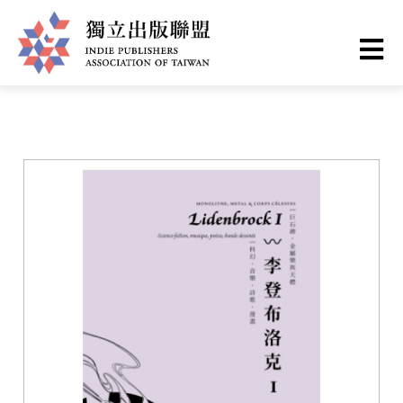
移
您
首頁
❯
書籍一覽
至
主
在
獨
內
這
容
立
裡
出
版
聯
盟
網