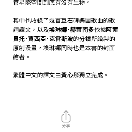
管星際空間到底有沒有生物。
其中也收錄了幾首巨石碑樂團歌曲的歌
詞譯文，以及
埃琳娜･赫爾南多
依據
阿爾
貝托･賈西亞･克雷斯波
的分鏡所繪製的
原創漫畫，埃琳娜同時也是本書的封面
繪者。
繁體中文的譯文由
黃心彤
獨立完成。