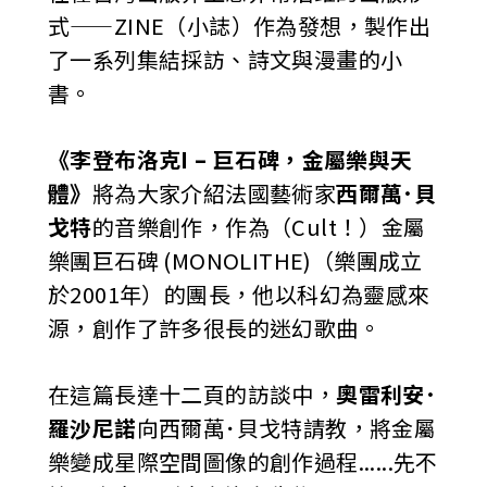
式——ZINE（小誌）作為發想，製作出
了一系列集結採訪、詩文與漫畫的小
書。
《李登布洛克I – 巨石碑，金屬樂與天
體》
將為大家介紹法國藝術家
西爾萬･貝
戈特
的音樂創作，作為（Cult！）金屬
樂團巨石碑 (MONOLITHE)（樂團成立
於2001年）的團長，他以科幻為靈感來
源，創作了許多很長的迷幻歌曲。
在這篇長達十二頁的訪談中，
奧雷利安･
羅沙尼諾
向西爾萬･貝戈特請教，將金屬
樂變成星際空間圖像的創作過程......先不