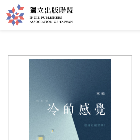
移
您
首頁
❯
書籍一覽
至
主
在
獨
內
這
容
立
裡
出
版
聯
盟
網