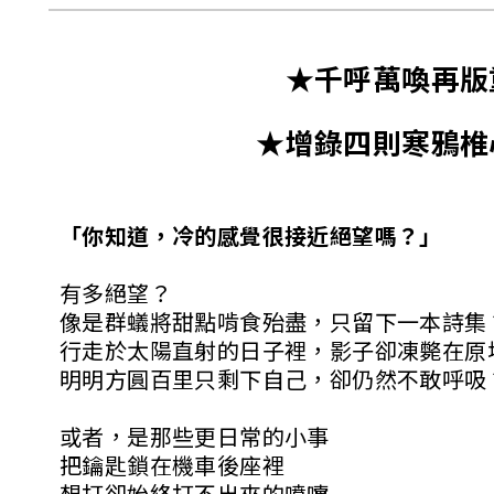
★千呼萬喚再版
★增錄四則寒鴉椎
「你知道，冷的感覺很接近絕望嗎？」
有多絕望？
像是群蟻將甜點啃食殆盡，只留下一本詩集
行走於太陽直射的日子裡，影子卻凍斃在原
明明方圓百里只剩下自己，卻仍然不敢呼吸
或者，是那些更日常的小事
把鑰匙鎖在機車後座裡
想打卻始終打不出來的噴嚏