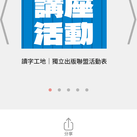
讀字工地｜獨立出版聯盟活動表
癡情
特展