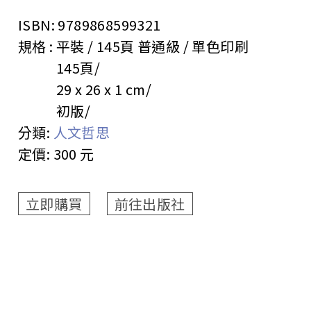
ISBN:
9789868599321
規格 :
平裝 / 145頁 普通級 / 單色印刷
145頁
29 x 26 x 1 cm
初版
分類:
人文哲思
定價:
300 元
立即購買
前往出版社