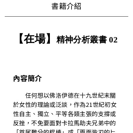
【在場】
精神分析叢書 02
內容簡介
任何想以佛洛伊德在十九世紀末關
於女性的理論或泛談，作為21世紀初女
性自主、獨立、平等各類主張的支撐或
反挫，不免要面對卡拉馬助夫兄弟中的
「首尾難分的棍棒」或「兩面皆刃的匕