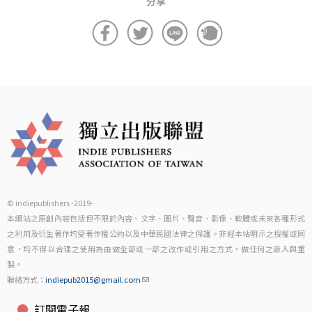
© indiepublishers -2019-
本網站之原創內容包括但不限於內容、文字、圖片、聲音、影像、軟體或未來各種形式
之利用及衍生著作均受著作權公約以及中華民國法律之保護。非經本站明示之授權或同
意，均不得以合理之使用為由做全部或一部之改作或引用之方式，做任何之嵌入與重
製。
聯絡方式：
indiepub2015@gmail.com
訂閱電子報