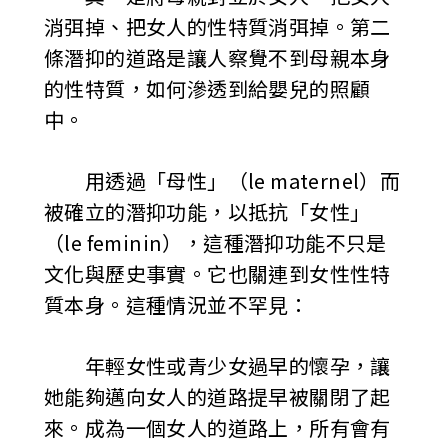
消弭掉、把女人的性特質消弭掉。第二
條潛抑的道路是讓人察覺不到母親本身
的性特質，如何滲透到給嬰兒的照顧
中。
用透過「母性」（le maternel）而
被確立的潛抑功能，以抵抗「女性」
（le feminin），這種潛抑功能不只是
文化與歷史事實。它也關連到女性性特
質本身。這種情況並不罕見：
年輕女性或青少女過早的懷孕，讓
她能夠邁向女人的道路提早被關閉了起
來。成為一個女人的道路上，所有會有