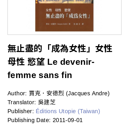
l
i
s
h
e
無止盡的「成為女性」女性
r
母性 慾望 Le devenir-
s
femme sans fin
A
Author:
賈克．安德烈 (Jacques Andre)
s
Translator:
吳建芝
s
Publisher:
Éditions Utopie (Taiwan)
o
Publishing Date:
2011-09-01