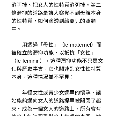
消弭掉、把女人的性特質消弭掉。第二
條潛抑的道路是讓人察覺不到母親本身
的性特質，如何滲透到給嬰兒的照顧
中。
用透過「母性」（le maternel）而
被確立的潛抑功能，以抵抗「女性」
（le feminin），這種潛抑功能不只是文
化與歷史事實。它也關連到女性性特質
本身。這種情況並不罕見：
年輕女性或青少女過早的懷孕，讓
她能夠邁向女人的道路提早被關閉了起
來。成為一個女人的道路上，所有會有