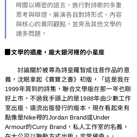
c
時間以稠密的語言，進行對詩歌的多重
思考與辯證，展演各自對詩形式、內容
i
與核心的異同觀點，並旁及其他文學的
a
諸多問題。
t
▉文學的遺產，龐大銀河裡的小星座
i
o
討論關於被尊為詩皇羅智成往昔作品的意
義，沈眠拿起《寶寶之書》初版，「這是我在
n
1999年買到的詩集，聯合文學版在那一年也剛
o
好上市，不過我手頭上的是1988年由少數工作
f
室出版、遠流出版發行的版本，現在看起來有
點像是Nike裡的Jordan Brand或Under
T
Armour的Curry Brand，私人工作室的名義，
a
在大公司以聯動方式出版，非常稀奇。」