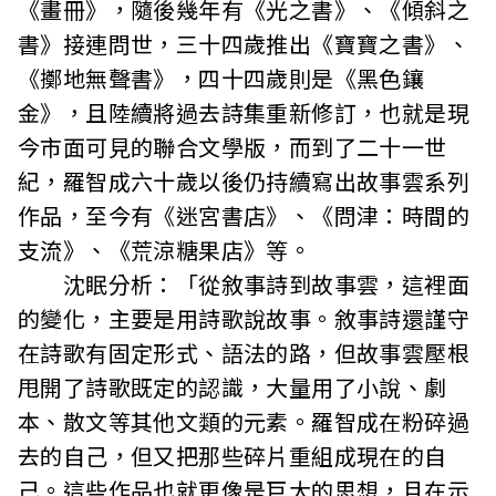
《畫冊》，隨後幾年有《光之書》、《傾斜之
書》接連問世，三十四歲推出《寶寶之書》、
《擲地無聲書》，四十四歲則是《黑色鑲
金》，且陸續將過去詩集重新修訂，也就是現
今市面可見的聯合文學版，而到了二十一世
紀，羅智成六十歲以後仍持續寫出故事雲系列
作品，至今有《迷宮書店》、《問津：時間的
支流》、《荒涼糖果店》等。
沈眠分析：「從敘事詩到故事雲，這裡面
的變化，主要是用詩歌說故事。敘事詩還謹守
在詩歌有固定形式、語法的路，但故事雲壓根
甩開了詩歌既定的認識，大量用了小說、劇
本、散文等其他文類的元素。羅智成在粉碎過
去的自己，但又把那些碎片重組成現在的自
己。這些作品也就更像是巨大的思想，且在示