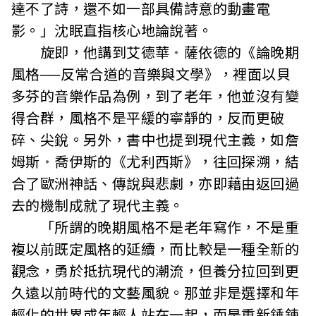
達不了詩，還不如一部具備詩意的動畫電
影。」沈眠直指核心地論說著。
旋即，他講到艾德華
・
薩依德的《論晚期
風格──反常合道的音樂與文學》，裡面以貝
多芬的音樂作品為例，到了老年，他並沒有變
得合群，風格不是平緩的寧靜的，反而更破
碎、尖銳。另外，書中也提到現代主義，如詹
姆斯
・
喬伊斯的《尤利西斯》，往回探溯，結
合了歐洲神話、傳說與悲劇，亦即藉由返回過
去的機制成就了現代主義。
「所謂的晚期風格不是老年寫作，不是重
複以前既定風格的延續，而比較是一種全新的
觀念，勇於抵抗現代的潮流，但養分拉回到更
久遠以前時代的文藝風貌。那並非是選擇和年
輕化的世界或年輕人站在一起，而是重新錘鍊