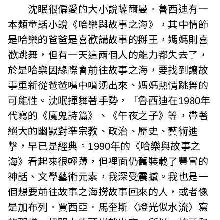
沈眠很偏愛的大小說薩爾曼
・
魯西迪有一
本類童話小說《哈樂與故事之海》，其中情節
是哈樂的爸爸是喜歡講故事的掰王，媽媽則喜
歡跳舞，但有一天這兩個人的能力都失去了，
於是哈樂因緣際會前往故事之海，要找到讓故
事重新從爸爸嘴中噴湧出來、媽媽熱情跳舞的
可能性。沈眠揮舞著手勢，「魯西迪在1980年
代寫的《魔鬼詩篇》、《午夜之子》等，帶著
絕大的幽默對準宗教、政治、歷史、藝術進
擊，早已是經典。1990年的《哈樂與故事之
海》看起來很輕薄，但裡面仍舊裝載了豐富的
神話、文學藝術元素，我深受震撼。我也是一
個想要前往故事之海撈故事回來的人，或者像
是加布列
・
賈西亞
・
馬奎斯〈燈光似水流〉寫