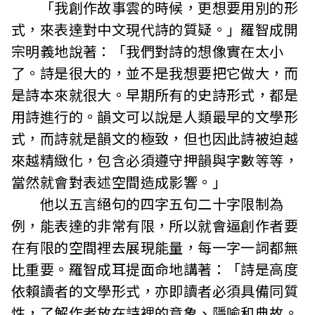
「我創作故事雲的時候，更想要用別的形
式，來表達對中文現代詩的質疑。」羅智成開
宗明義地說著：「我們對詩的想像實在太小
了。詩是很大的，並不是我想要把它做大，而
是詩本來就很大。早期所有的史詩形式，都是
用詩進行的。韻文可以說是人類最早的文學形
式，而詩就是韻文的極致，但也因此詩被迫越
來越精緻化，包含必須遵守押韻與字數等等，
當然就會對表述空間造成影響。」
他以五言絕句的四字五句二十字限制為
例，能表達的非常有限，所以就會逼創作者要
在有限的空間裡去展現能量，每一字一詞都無
比重要。羅智成耳提面命地講著：「詩是高度
依賴讀者的文學形式，亦即讀者必須具備同質
性，了解作者放在詩裡的意象、隱喻和典故。