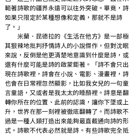
範著詩歌的疆界永遠可以往外突破。畢竟，詩
如果只限定於某種想像和定義，那就不是詩
了。」
米蘭
・
昆德拉的《生活在他方》是一部極
其狠辣地批判抒情詩人的小說傑作，但對沈眠
來說，反倒是他更清楚地意識到什麼是詩，或
還有什麼可能是詩的啟蒙鉅著。「詩不會只出
現在詩歌裡，詩會在小說、電影、漫畫裡，詩
也會在日常裡忽然顯影，比如我女兒的一句童
言童語，又或者是我太太的睡顏裡。詩意是翻
轉你所在的位置、此前的認識，讓你下墜或上
升，世界在那一刻裡被徹底翻轉了。而詩歌不
過是一種人類打造出來能夠最直截通向詩的形
式。詩歌不代表必然就是詩。有些詩歌完全抵