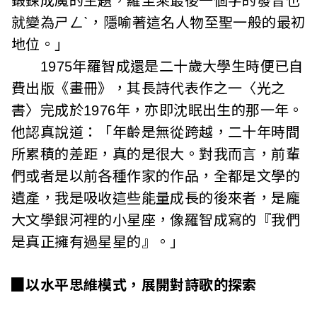
鍛鍊成魔的主題，羅至乘最後一個字的發音也
就變為ㄕㄥˋ，隱喻著這名人物至聖一般的最初
地位。」
1975年羅智成還是二十歲大學生時便已自
費出版《畫冊》，其長詩代表作之一〈光之
書〉完成於1976年，亦即沈眠出生的那一年。
他認真說道：「年齡是無從跨越，二十年時間
所累積的差距，真的是很大。對我而言，前輩
們或者是以前各種作家的作品，全都是文學的
遺產，我是吸收這些能量成長的後來者，是龐
大文學銀河裡的小星座，像羅智成寫的『我們
是真正擁有過星星的』。」
▉以水平思維模式，展開對詩歌的探索