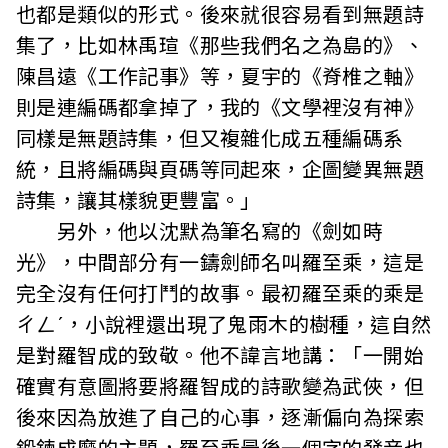
也都是類似的形式。後來就很容易看到無題詩
集了，比如林禹瑄《那些我們名之為島的》、
陳昌遠《工作記事》等，夏宇的《脊椎之軸》
則是連編碼都拿掉了，我的《文學裡沒有神》
同樣是無題詩集，但又複雜化成五種編碼系
統，且將編碼與頁碼等同起來，企圖變異無題
詩集，讓其樣貌更豐富。」
另外，他以沈默為筆名寫的《劍如時
光》，中間部分有一鑄劍師名叫羅至乘，這是
完全沒有任何打鬥的故事。最初羅至乘的乘是
ㄔㄥˊ，小說裡還出現了鬼雨木的樹種，這自然
是對羅智成的致敬。他不諱言地講：「一開始
確實有意圖將要將羅智成的詩歌變為武俠，但
後來因為放進了自己的心事，逐漸偏向為探索