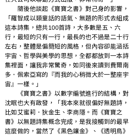
i
隨後他談起《寶寶之書》對己身的影響，
「羅智成以類童話的語氣、無題的形式去組成
w
這本詩集，總共100首詩，大多數是五、六
a
行，最短的只有一行，最長的也不過是二十行
n
左右，整體是偏簡短的風格，但內容卻能涵括
宇宙、哲學與美學的思想，全都都放到一本詩
集裡面，讓我非常驚奇，如同後來讀到費爾南
多
・
佩索亞寫的『而我的心稍微大於一整座宇
宙』一樣。」
《寶寶之書》以數字編號進行的結構，對
沈眠也大有啟發，「我本來就很偏好無題詩，
比如艾蜜莉
・
狄金生、李商隱。而《寶寶之
書》以無題詩集概念完成，是我接觸到的最早
這麼做的，當然了《黑色鑲金》、《透明鳥》