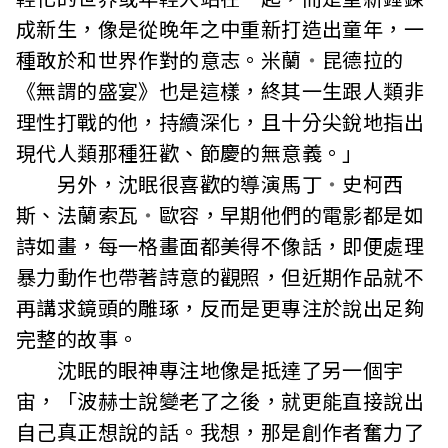
成新生，像是從晚年之中重新打造出童年，一
種敢於和世界作對的意志。米蘭
・
昆德拉的
《無謂的盛宴》也是這樣，終其一生跟人類非
理性打戰的他，持續深化，且十分尖銳地指出
現代人類那種狂歡、節慶的無意義。」
另外，沈眠很喜歡的導演馬丁
・
史柯西
斯、法蘭索瓦
・
歐容，早期他們的電影都是如
詩如畫，每一格畫面都美得不像話，即便處理
暴力動作也帶著詩意的觀照，但近期作品就不
再講求鏡頭的雕琢，反而是更專注於說出足夠
完整的故事。
沈眠的眼神專注地像是抵達了另一個宇
宙，「波赫士說變老了之後，就更能直接說出
自己真正想說的話。我想，那是創作者奮力了