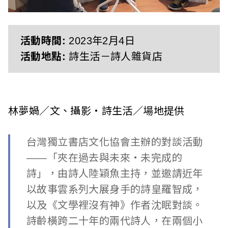
l
i
s
活動時間:
2023年2月4日
活動地點:
詩生活－詩人雜貨店
h
e
r
林夢媧／文、攝影・詩生活／場地提供
s
台灣獨立書店文化協會主辦的對談活動
A
——「夾在過去與未來・未完成的
s
詩」，由詩人陸穎魚主持，並邀請近年
s
以故事雲系列大展身手的詩皇羅智成，
以及《文學裡沒有神》作者沈眠對談。
o
詩齡橫跨二十年的兩代詩人，在兩個小