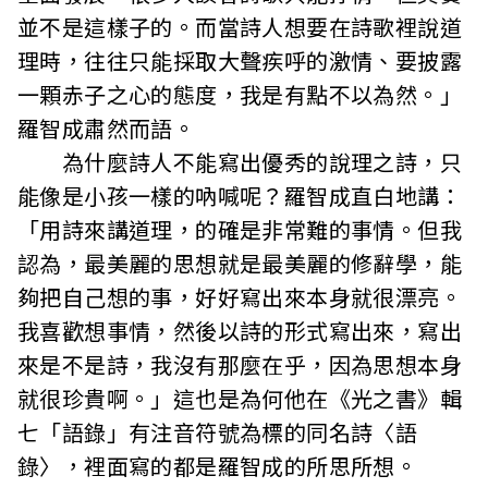
並不是這樣子的。而當詩人想要在詩歌裡說道
理時，往往只能採取大聲疾呼的激情、要披露
一顆赤子之心的態度，我是有點不以為然。」
羅智成肅然而語。
為什麼詩人不能寫出優秀的說理之詩，只
能像是小孩一樣的吶喊呢？羅智成直白地講：
「用詩來講道理，的確是非常難的事情。但我
認為，最美麗的思想就是最美麗的修辭學，能
夠把自己想的事，好好寫出來本身就很漂亮。
我喜歡想事情，然後以詩的形式寫出來，寫出
來是不是詩，我沒有那麼在乎，因為思想本身
就很珍貴啊。」這也是為何他在《光之書》輯
七「語錄」有注音符號為標的同名詩〈語
錄〉，裡面寫的都是羅智成的所思所想。