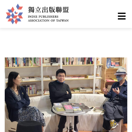
Skip
You
Home
❯
出版現場
to
are
main
here
I
content
n
d
i
e
P
u
b