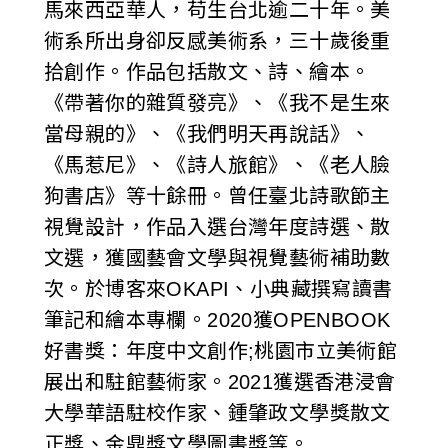
馬來西亞華人，苟生台北逾二十年。美
術系所出身卻反感美術系，三十歲後重
拾創作。作品包括散文、詩、繪本。
《帶著你的雜質發亮》、《我不是生來
當母親的》、《我們明天再說話》、
《馬惹尼》、《詩人旅館》、《老人臉
狗書店》等十餘冊。曾任臺北詩歌節主
視覺設計，作品入選台灣年度詩選、散
文選，獲國藝會文學與視覺藝術補助數
次。於博客來OKAPI、小典藏撰寫讀書
筆記和繪本專欄。2020獲OPENBOOK
好書獎：年度中文創作;桃園市立美術館
展出和駐館藝術家。2021獲選香港浸會
大學華語駐校作家、鍾肇政文學獎散文
正獎、金鼎獎文學圖書獎等。