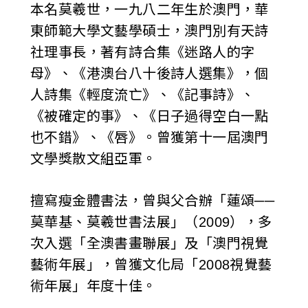
本名莫羲世，一九八二年生於澳門，華
東師範大學文藝學碩士，澳門別有天詩
社理事長，著有詩合集《迷路人的字
母》、《港澳台八十後詩人選集》，個
人詩集《輕度流亡》、《記事詩》、
《被確定的事》、《日子過得空白一點
也不錯》、《唇》。曾獲第十一屆澳門
文學獎散文組亞軍。
擅寫瘦金體書法，曾與父合辦「蓮頌──
莫華基、莫羲世書法展」（2009），多
次入選「全澳書畫聯展」及「澳門視覺
藝術年展」，曾獲文化局「2008視覺藝
術年展」年度十佳。