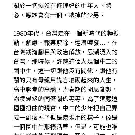
關於一個還沒有修理好的中年人，勢
i
必，應該會有一個，壞掉的少男。
w
a
1980年代，台灣走在一個新時代的轉捩
點，解嚴、報禁解除、經濟噴發…，在
n
台灣錢淹腳目與政治解放，思潮湧入的
台灣，那時候，許赫這個人是個中二的
國中生，這一切跟他沒有關係，跟他有
關的只有母親用謊言堆砌起來的人生，
高中聯考的高牆，青春期的胡思亂想，
霸凌邊緣的同儕關係等等，為了適應這
種種扭曲的現實，中二的少年把自己弄
成一副壞掉了但是還堪用的樣子，像是
一個國中生那樣活著，但是，可能也唯