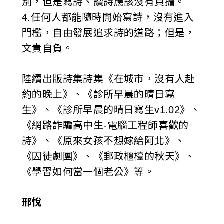
別，但是寫詩、讀詩應該沒有負擔。
4.任何人都能隨時開始寫詩，沒有進入
門檻，自由發展追求詩的道路；但是，
文責自負。
陸續出版詩集詩集《在城市，沒有人赴
約的晚上》、《診所早晨的晴日寫
生》、《診所早晨的晴日寫生v1.02》、
《網路詐騙高中生-電腦工程師喜歡的
詩》、《原來女孩不想嫁給阿北》、
《囚徒劇團》、《郵政櫃檯的秋天》、
《學習如何當一個老公》等。
邢悅