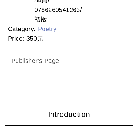
54頁
c
9786269541263
i
初版
a
Category:
Poetry
Price:
350元
t
i
Publisher's Page
o
n
o
f
T
a