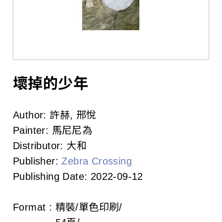
l
i
s
h
e
壞掉的少年
r
Author:
許赫, 邢悅
s
Painter:
馬尼尼為
A
Distributor:
大和
Publisher:
Zebra Crossing
s
Publishing Date:
2022-09-12
s
o
Format :
精裝/單色印刷