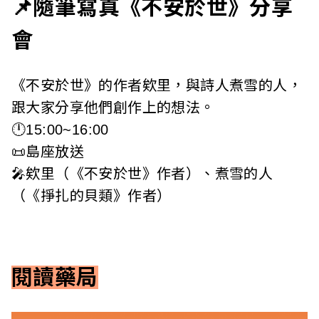
📌隨筆寫真《不安於世》分享
i
會
w
a
《不安於世》的作者欸里，與詩人煮雪的人，
n
跟大家分享他們創作上的想法。
🕛15:00~16:00
📜島座放送
🎤欸里（《不安於世》作者）、煮雪的人
（《掙扎的貝類》作者）
閱讀藥局