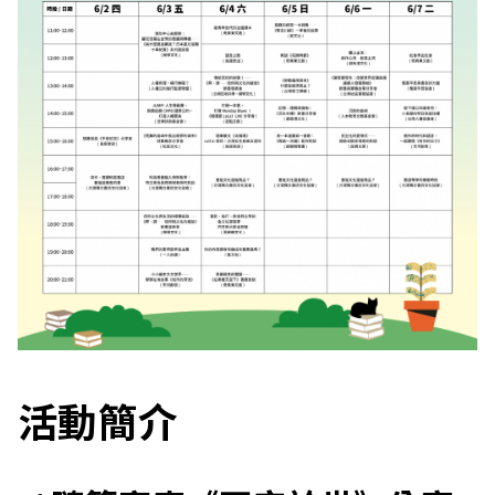
c
i
a
t
i
o
n
o
f
活動簡介
T
a