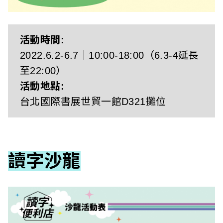
l
i
s
活動時間:
2022.6.2-6.7｜10:00-18:00（6.3-4延長
h
至22:00）
e
活動地點:
r
台北國際書展世貿一館D321攤位
s
A
讀字沙龍
s
s
o