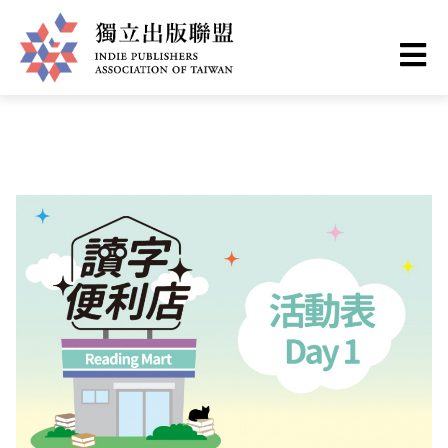
Skip
You
Home
❯
最新情報
to
are
main
here
I
content
n
d
i
e
P
u
b