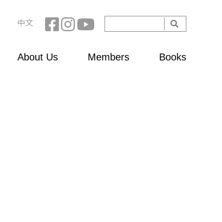
Search
中文
Search
form
About Us
Members
Books