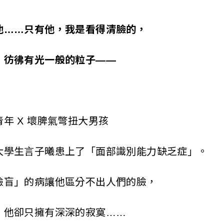
他……只有他，我是看得清臉的，
彷彿有光一般的粒子——
 X 壞脾氣彆扭大男孩
生言子曦患上了「面部識別能力缺乏症」。
盲」的病讓他區分不出人們的臉，
他卻只擁有深深的寂寞……