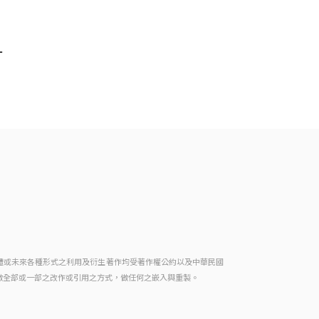
1
體或未來各種形式之利用及衍生著作均受著作權公約以及中華民國
做全部或一部之改作或引用之方式，做任何之嵌入與重製。