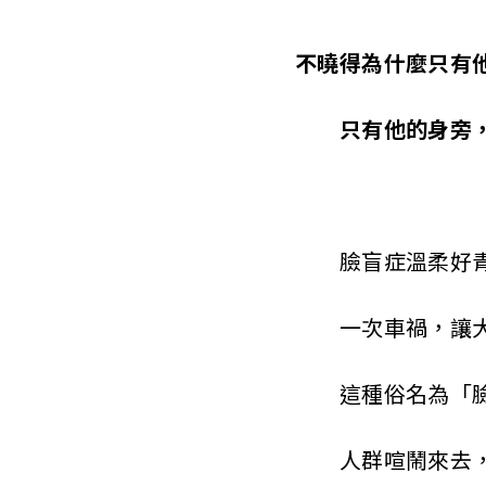
s
o
不曉得為什麼只有
c
只有他的身旁，
i
a
t
臉盲症溫柔好青年
i
o
一次車禍，讓大學
n
這種俗名為「臉
o
人群喧鬧來去，
f