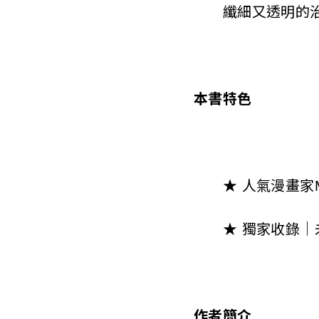
纖細又透明的治
本書特色
★ 人氣漫畫家M
★ 獨家收錄｜
作者簡介