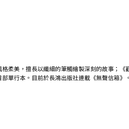
柔美，擅長以纖細的筆觸繪製深刻的故事；《
首部單行本。目前於長鴻出版社連載《無聲信箱》