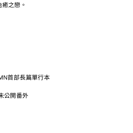
癒之戀。
N首部長篇單行本
未公開番外