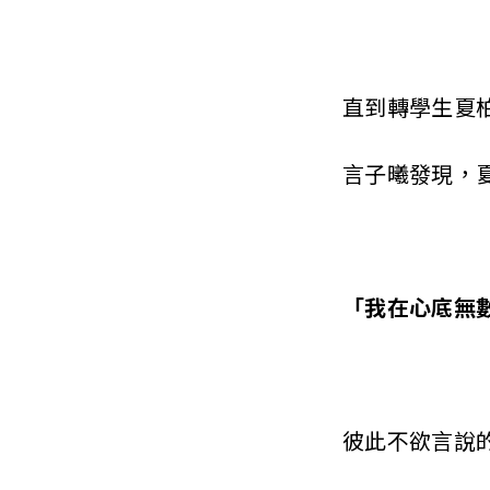
T
a
直到轉學生夏柏
i
w
言子曦發現，夏
a
n
「我在心底無數次
彼此不欲言說的