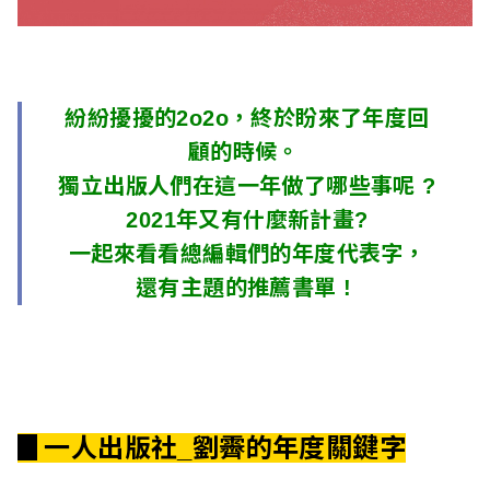
l
i
s
紛紛擾擾的2o2o，終於盼來了年度回
h
顧的時候。
e
獨立出版人們在這一年做了哪些事呢 ?
2021年又有什麼新計畫?
r
一起來看看總編輯們的年度代表字，
s
還有主題的推薦書單 !
A
s
s
▊一人出版社_劉霽
的年度關鍵字
o