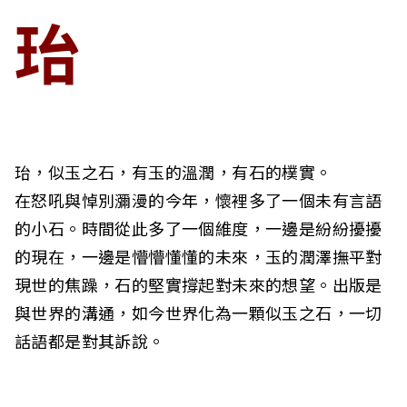
c
珆
i
a
t
i
珆，似玉之石，有玉的溫潤，有石的樸實。
o
在怒吼與悼別瀰漫的今年，懷裡多了一個未有言語
的小石。時間從此多了一個維度，一邊是紛紛擾擾
n
的現在，一邊是懵懵懂懂的未來，玉的潤澤撫平對
o
現世的焦躁，石的堅實撐起對未來的想望。出版是
f
與世界的溝通，如今世界化為一顆似玉之石，一切
話語都是對其訴說。
T
a