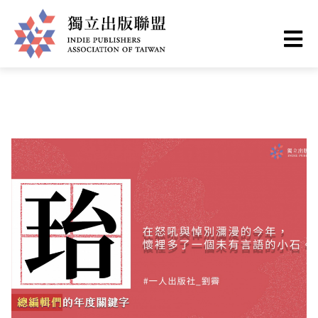
Skip
You
Home
❯
出版現場
to
are
main
here
I
content
n
d
i
e
P
u
b