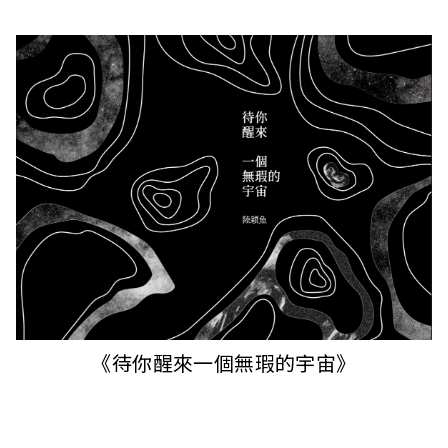
i
w
a
n
《待你醒來一個無瑕的宇宙》