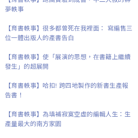
c
夢軼事
i
a
【育書軼事】很多都曾死在我裡面： 寫編售三
位一體出版人的產書告白
t
i
【育書軼事】使「展演的思想，在書籍上繼續
發生」的超展開
o
n
【育書軼事】哈扣! 跨四地製作的新書生產報
o
告書！
f
【育書軼事】為填補寂寞空虛的編輯人生：生
T
產量最大的南方家園
a