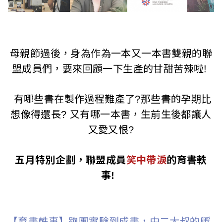
l
i
s
母親節過後，身為作為一本又一本書雙親的聯
h
盟成員們，要來回顧一下生產的甘甜苦辣啦!
e
有哪些書在製作過程難產了?那些書的孕期比
r
想像得還長? 又有哪一本書，生前生後都讓人
s
又愛又恨?
A
五月特別企劃，聯盟成員
笑中帶淚
的育書軼
s
事!
s
o
【育書軼事】跑團實驗到成書，中二大叔的孵