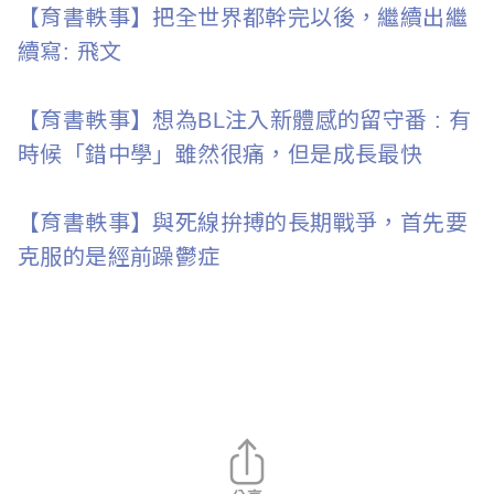
【育書軼事】把全世界都幹完以後，繼續出繼
i
續寫: 飛文
w
a
【育書軼事】想為BL注入新體感的留守番 : 有
時候「錯中學」雖然很痛，但是成長最快
n
【育書軼事】與死線拚搏的長期戰爭，首先要
克服的是經前躁鬱症