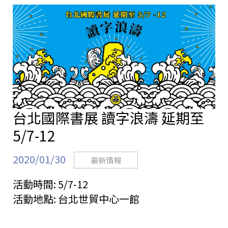
站
台北國際書展 讀字浪濤 延期至
5/7-12
2020/01/30
最新情報
活動時間:
5/7-12
活動地點:
台北世貿中心一館