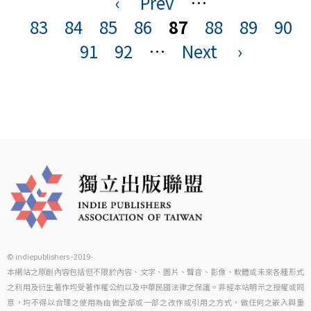
‹
Prev
…
頁
83
84
85
86
87
88
89
90
面
91
92
…
Next
›
© indiepublishers -2019-
本網站之原創內容包括但不限於內容、文字、圖片、聲音、影像、軟體或未來各種形式
之利用及衍生著作均受著作權公約以及中華民國法律之保護。非經本站明示之授權或同
意，均不得以合理之使用為由做全部或一部之改作或引用之方式，做任何之嵌入與重