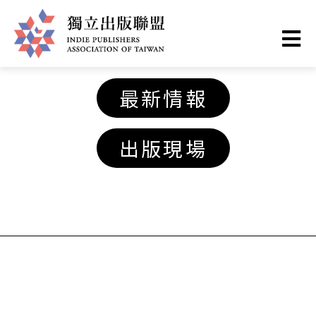
移
至
主
獨
內
最新情報
容
立
出版現場
出
版
聯
盟
網