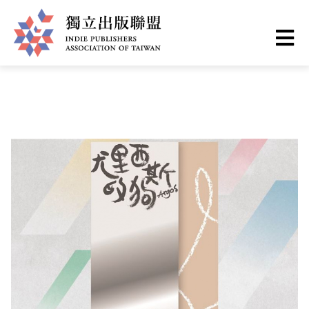
移
您
首頁
❯
最新情報
至
主
在
獨
內
這
容
立
裡
出
版
聯
盟
網