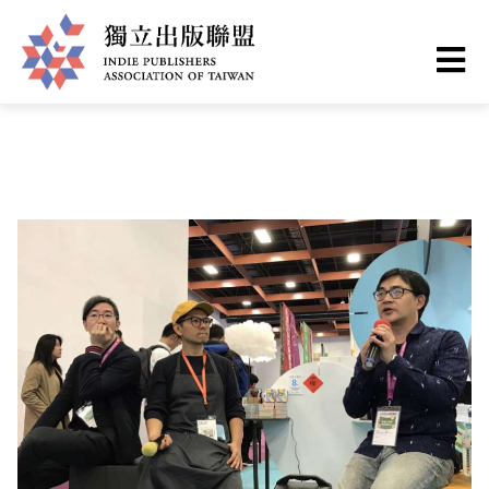
移
您
首頁
❯
出版現場
至
主
在
獨
內
這
容
立
裡
出
版
聯
盟
網