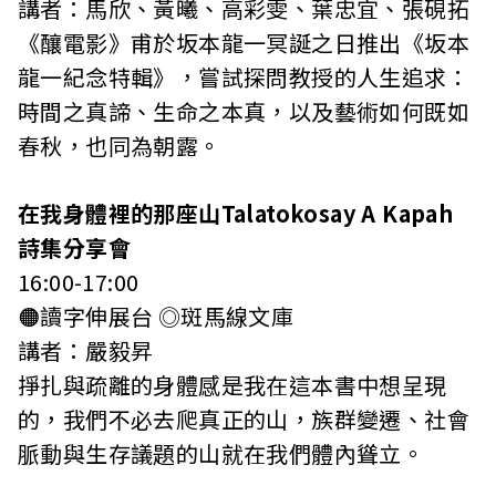
講者：馬欣、黃曦、高彩雯、葉忠宜、張硯拓
《釀電影》甫於坂本龍一冥誕之日推出《坂本
龍一紀念特輯》，嘗試探問教授的人生追求：
時間之真諦、生命之本真，以及藝術如何既如
春秋，也同為朝露。
在我身體裡的那座山Talatokosay A Kapah
詩集分享會
16:00-17:00
🟠讀字伸展台 ◎斑馬線文庫
講者：嚴毅昇
掙扎與疏離的身體感是我在這本書中想呈現
的，我們不必去爬真正的山，族群變遷、社會
脈動與生存議題的山就在我們體內聳立。