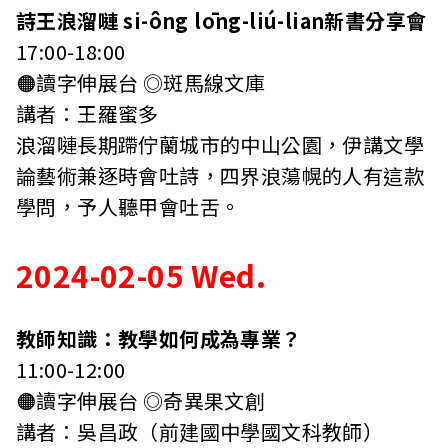
詩王浪溜嗹 si-ông lōng-liú-lian新書分享會
17:00-18:00
🟠讀字伸展台 ◎斑馬線文庫
講者：王羅蜜多
浪溜嗹長期蹛佇蘭城市的中山公園，伊講文學
論藝術兼逐時會吐詩，四界浪蕩幌的人有這款
學問，予人聽甲會吐舌。
2024-02-05 Wed.
教師知識：教學如何成為專業？
11:00-12:00
🟠讀字伸展台 ◎奇異果文創
講者：吳昌政（前建國中學國文科教師）