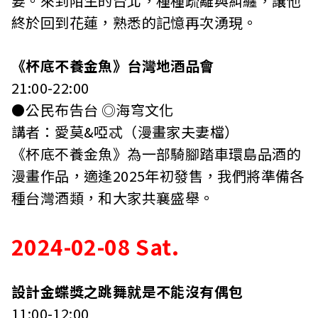
要。來到陌生的台北，種種疏離與糾纏，讓他
終於回到花蓮，熟悉的記憶再次湧現。
《杯底不養金魚》台灣地酒品會
21:00-22:00
⚫️公民布告台 ◎海穹文化
講者：愛莫&啞忒（漫畫家夫妻檔）
《杯底不養金魚》為一部騎腳踏車環島品酒的
漫畫作品，適逢2025年初發售，我們將準備各
種台灣酒類，和大家共襄盛舉。
2024-02-08 Sat.
設計金蝶獎之跳舞就是不能沒有偶包
11:00-12:00