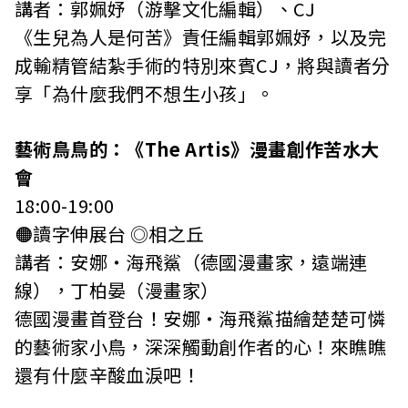
講者：郭姵妤（游擊文化編輯）、CJ
《生兒為人是何苦》責任編輯郭姵妤，以及完
成輸精管結紮手術的特別來賓CJ，將與讀者分
享「為什麼我們不想生小孩」。
藝術鳥鳥的：《The Artis》漫畫創作苦水大
會
18:00-19:00
🟠讀字伸展台 ◎相之丘
講者：安娜・海飛鯊（德國漫畫家，遠端連
線），丁柏晏（漫畫家）
德國漫畫首登台！安娜・海飛鯊描繪楚楚可憐
的藝術家小鳥，深深觸動創作者的心！來瞧瞧
還有什麼辛酸血淚吧！