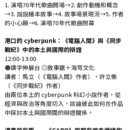
1. 演唱70年代歌曲開場→2. 創作動機和概念
→3. 說說繪本故事→4. 故事場景現況→5. 作者
的小心願→6. 演唱70年代歌曲閉幕
港口的 cyberpunk：《電腦人間》與《同步
戰紀》中的本土與國際的辯證
12:00-13:00
🟠讀字伸展台 ◎敘事鋸＋海穹文化
講者：馬立（《電腦人間》作者），許立衡
（《同步戰紀》作者）
由兩位本土的 cyberpunk 科幻小說作者，從
經濟與政治等角度切入，談論彼此如何在作品
中探討本土與國際間的辯證關係。