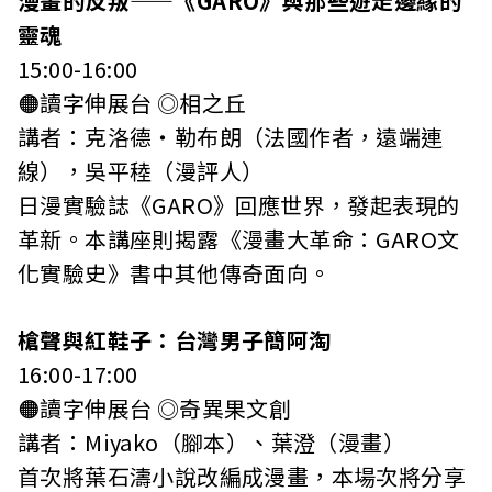
漫畫的反叛——《GARO》與那些遊走邊緣的
靈魂
15:00-16:00
🟠讀字伸展台 ◎相之丘
講者：克洛德・勒布朗（法國作者，遠端連
線），吳平稑（漫評人）
日漫實驗誌《GARO》回應世界，發起表現的
革新。本講座則揭露《漫畫大革命：GARO文
化實驗史》書中其他傳奇面向。
槍聲與紅鞋子：台灣男子簡阿淘
16:00-17:00
🟠讀字伸展台 ◎奇異果文創
講者：Miyako（腳本）、葉澄（漫畫）
首次將葉石濤小說改編成漫畫，本場次將分享