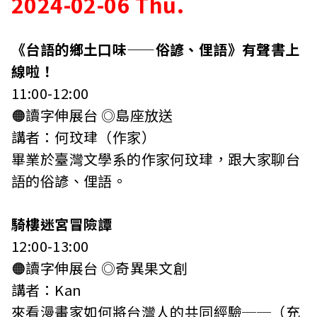
2024-02-06 Thu.
《台語的鄉土口味——俗諺、俚語》有聲書上
線啦！
11:00-12:00
🟠讀字伸展台 ◎島座放送
講者：何玟珒（作家）
畢業於臺灣文學系的作家何玟珒，跟大家聊台
語的俗諺、俚語。
騎樓迷宮冒險譚
12:00-13:00
🟠讀字伸展台 ◎奇異果文創
講者：Kan
來看漫畫家如何將台灣人的共同經驗──（充