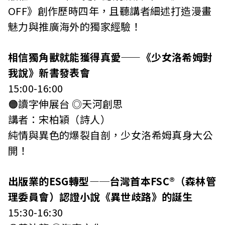
OFF》創作歷時四年，且聽講者細述打造漫畫
魅力與推廣海外的獨家經驗！
相信獨角獸就能獲得真愛——《少女洛希姆對
我說》新書發表會
15:00-16:00
🟠讀字伸展台 ◎天河創思
講者：宋柏穎（詩人）
純情與異色的爆裂自剖，少女洛希姆真身大公
開！
出版業的ESG轉型—─台灣首本FSC®（森林管
理委員會）認證小說《異世歧路》的誕生
15:30-16:30