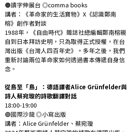
🟠讀字伸展台 ◎comma books
講者：《革命家的生活寶物》X《認識鄭南
榕》創作者對談
1988年，《自由時代》雜誌社總編輯鄭南榕親
自到日本拜訪史明，只為取得正式授權，在台
灣出版《台灣人四百年史》。多年之後，我們
重新討論兩位革命家如何透過書本傳遞自身信
念。
從島至「島」：德語譯者Alice Grünfelder與
詩人蔡宛璇的詩歌翻譯對話
18:00-19:00
🟣國際沙龍 ◎小寫出版
講者：Alice Grünfelder、蔡宛璇