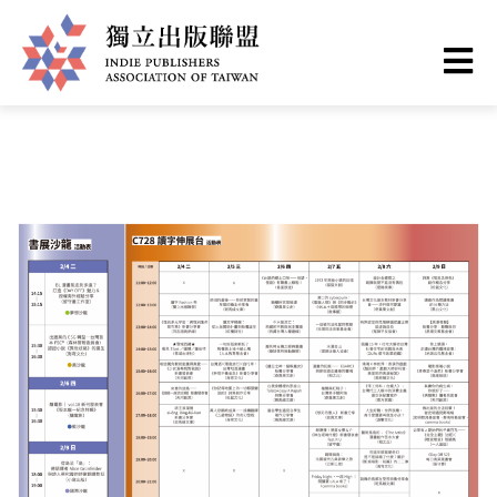
移
您
首頁
❯
最新情報
至
主
在
獨
內
這
容
立
裡
出
版
聯
盟
網