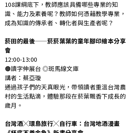
108課綱底下，教師應該具備哪些專業的知
識、能力及素養呢？教師如何憑藉教學專業，
成為知識的傳承者、轉化者與生產者呢？
菸田的最後──菸菸葉葉的童年腳印繪本分享
會
12:00-13:00
🟠讀字伸展台 ◎斑馬線文庫
講者：蔡亞璇
通過孩子們的天真眼光，帶領讀者重溫台灣農
村的生活點滴，體驗那段在菸葉飄香下成長的
歲月。
台灣酒╳環島旅行╳自行車：台灣地酒漫畫
《杯底不養金魚》新書分享會