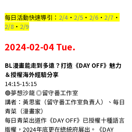
每日活動快速導引：
2/4
・
2/5
・
2/6
・
2/7
・
2/8
・
2/9
2024-02-04 Tue.
BL漫畫能走到多遠？打造《DAY OFF》魅力
＆授權海外經驗分享
14:15-15:15
🟢夢想沙龍 ◎留守番工作室
講者：黃思蜜（留守番工作室負責人）、每日
青菜（漫畫家）
每日青菜出道作《DAY OFF》已授權十種語言
版權，2024年底更在總統府展出。《DAY