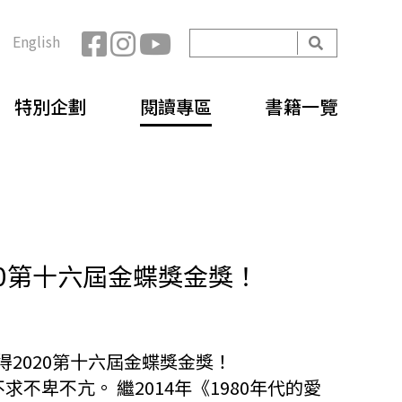
開
English
始
搜
搜
尋
特別企劃
閱讀專區
書籍一覽
尋
表
單
20第十六屆金蝶獎金獎！
得2020第十六屆金蝶獎金獎！
不卑不亢。 繼2014年《1980年代的愛