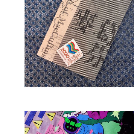
盟
網
站