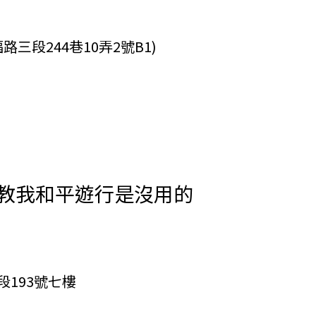
福路三段244巷10弄2號B1)
教我和平遊行是沒用的
193號七樓