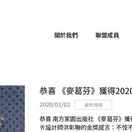
移
至
主
關於我們
聯盟成員
內
容
恭喜 《麥葛芬》獲得20
2020/01/02
最新情報
恭喜 南方家園出版社 《麥葛芬》獲
🥂設計師洪彰聯的金獎感言：不忮不求