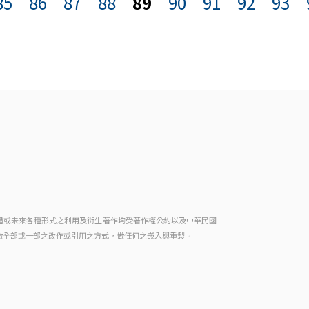
85
86
87
88
89
90
91
92
93
體或未來各種形式之利用及衍生著作均受著作權公約以及中華民國
做全部或一部之改作或引用之方式，做任何之嵌入與重製。