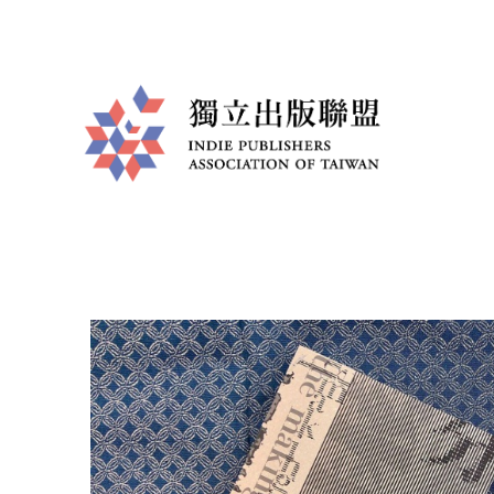
獨
立
出
版
聯