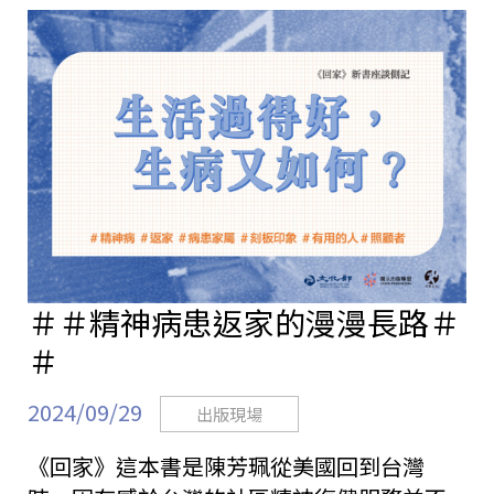
站
＃＃精神病患返家的漫漫長路＃
＃
2024/09/29
出版現場
《回家》這本書是陳芳珮從美國回到台灣