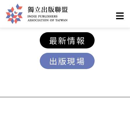
移
至
主
獨
內
最新情報
容
立
出版現場
出
版
聯
盟
網