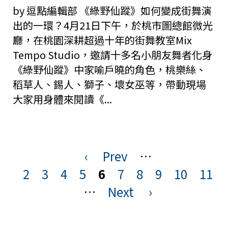
by 逗點編輯部 《綠野仙蹤》如何變成街舞演
出的一環？4月21日下午，於桃市圖總館微光
廳，在桃園深耕超過十年的街舞教室Mix
Tempo Studio，邀請十多名小朋友舞者化身
《綠野仙蹤》中家喻戶曉的角色，桃樂絲、
稻草人、錫人、獅子、壞女巫等，帶動現場
大家用身體來閱讀《...
‹
Prev
…
頁
2
3
4
5
6
7
8
9
10
11
面
…
Next
›