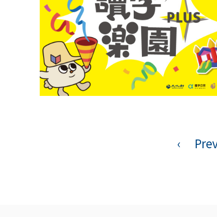
‹
Pre
頁
面