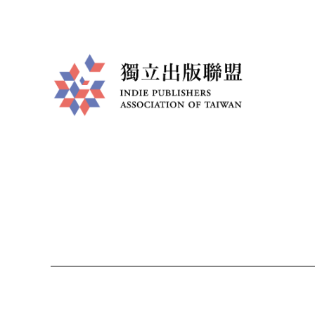
獨
立
出
版
聯