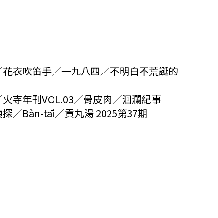
／花衣吹笛手／一九八四／不明白不荒誕的
寺年刊VOL.03／骨皮肉／洄瀾紀事
àn-tāi／貢丸湯 2025第37期