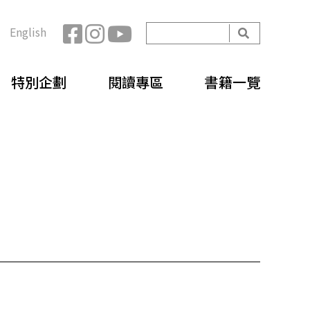
開
English
始
搜
搜
尋
特別企劃
閱讀專區
書籍一覽
尋
表
單