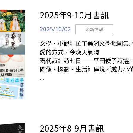
2025年9-10月書訊
2025/10/02
最新情報
文學・小說》拉丁美洲文學地圖集
愛的方式／今晚天氣晴
現代詩》詩七日——平田俊子詩選／火
圖像・攝影・生活》過境／威力小偵探／B
...
2025年8-9月書訊