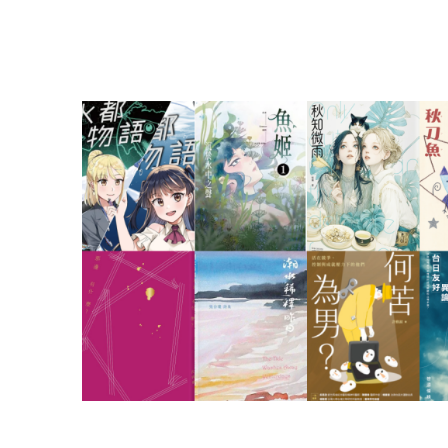
盟
網
站