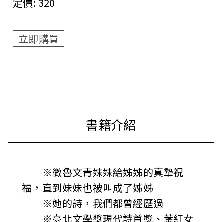
定價:
320
立即購買
※微魯文青妹妹給姊姊的真摯祝
福，直到妹妹也被叫成了姊姊
※她的詩，我們都曾經歷過
※臺北文學獎現代詩首獎、葉紅女