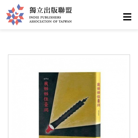
移
您
首頁
❯
書籍一覽
至
主
在
獨
內
這
容
立
裡
出
版
聯
盟
網