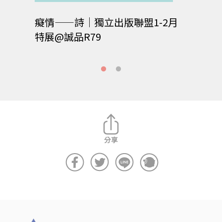
會
癡情——詩｜獨立出版聯盟1-2月
《我
特展@誠品R79