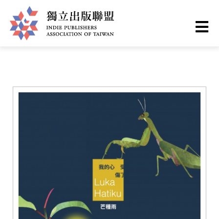
移
您
首頁
❯
書籍一覽
至
主
在
獨
內
這
容
立
裡
出
版
聯
盟
網