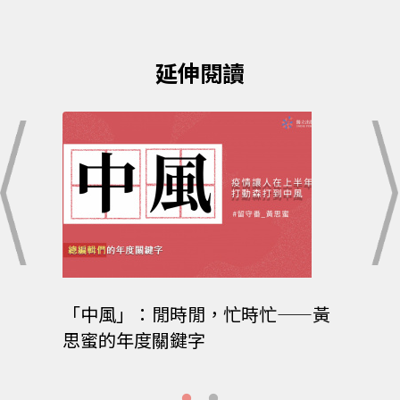
延伸閱讀
「中風」：閒時閒，忙時忙——黃
詩人
思蜜的年度關鍵字