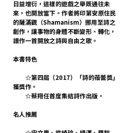
日益增衍，這樣的遊戲之舉既通往未
來，也開放當下。作者將印第安原住民
的薩滿觀（Shamanism）挪用至詩之
創作，讓事物的身體不斷變形、轉化，
譜作一首開放之詩與自由之歌。
本書特色
☆第四屆（2017）「詩的蓓蕾獎」
獲獎作。
☆蔡翔任首度集結詩作出版。
名人推薦
☆宋文里、許綺玲、楊澤、羅智