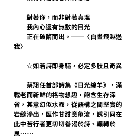
對著你，而非對著真理
我內心還有無數的目光
正在破繭而出。──〈白晝飛越過
我〉
☆如若詩即身驅，必定多肢且奇異
蔡翔任首部詩集《日光綿羊》，滿
載老而新鮮的格物想趣，飽含生存深
省，其意幻似水露，從語構之間堅實的
岩縫滲出，匯作甘甜意象流，誘引同在
此中苦行者更切切眷渴於詩、輾轉於
思……