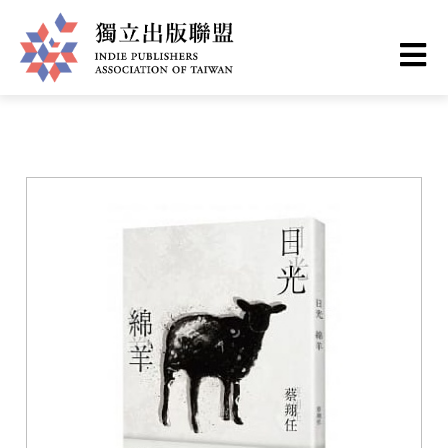
移
您
首頁
❯
書籍一覽
至
主
在
獨
內
這
容
立
裡
出
版
聯
盟
網