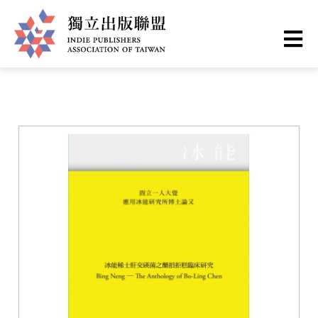
移
您
首頁
❯
書籍一覽
至
主
在
獨
內
這
容
立
裡
出
版
聯
盟
網