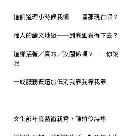
這個道理小時候我懂──喔那現在呢？
惱人的論文地獄──到底誰看得下去？
這樣活著╱真的╱沒關係嗎？──你說
呢
一成服務費還加低消我靠我靠我靠
文化部年度藝術新秀‧陳柏伶詩集