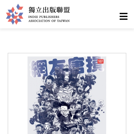
移
您
首頁
❯
書籍一覽
至
主
在
獨
內
這
容
立
裡
出
版
聯
盟
網