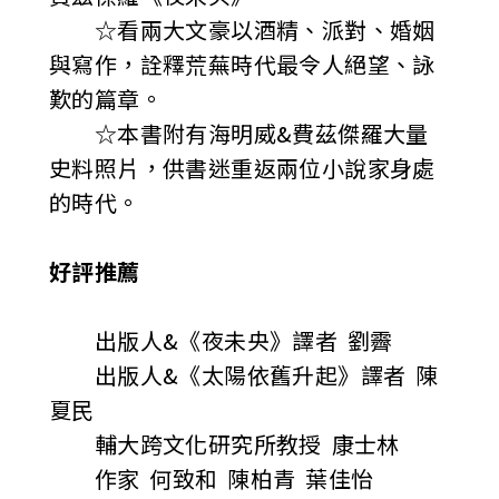
☆看兩大文豪以酒精、派對、婚姻
與寫作，詮釋荒蕪時代最令人絕望、詠
歎的篇章。
☆本書附有海明威&費茲傑羅大量
史料照片，供書迷重返兩位小說家身處
的時代。
好評推薦
出版人&《夜未央》譯者 劉霽
出版人&《太陽依舊升起》譯者 陳
夏民
輔大跨文化研究所教授 康士林
作家 何致和 陳柏青 葉佳怡