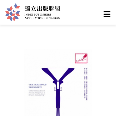
移
您
首頁
❯
書籍一覽
至
主
在
獨
內
這
容
立
裡
出
版
聯
盟
網