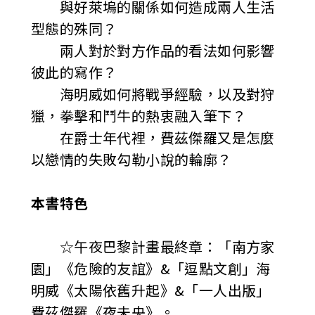
與好萊塢的關係如何造成兩人生活
型態的殊同？
兩人對於對方作品的看法如何影響
彼此的寫作？
海明威如何將戰爭經驗，以及對狩
獵，拳擊和鬥牛的熱衷融入筆下？
在爵士年代裡，費茲傑羅又是怎麼
以戀情的失敗勾勒小說的輪廓？
本書特色
☆午夜巴黎計畫最終章：「南方家
園」《危險的友誼》&「逗點文創」海
明威《太陽依舊升起》&「一人出版」
費茲傑羅《夜未央》。