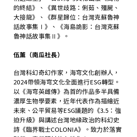
的終結》、《異世歧路：俐茹、殭屍、
大接龍》、《群星歸位：台灣克蘇魯神
話故事集Ⅰ》、《海島詭影：台灣克蘇
魯神話故事集Ⅱ》。
伍薰（南瓜社長）
台灣科幻奇幻作家，海穹文化創辦人，
2024帶領海穹文化全面進行ESG轉型。
以《海穹英雌傳》為首的作品多半具備
濃厚生物學要素，近年代表作為描繪近
未來、公平貿易等ESG議題的《3.5：強
迫升級》與講述台灣地緣政治的科幻史
詩《臨界戰士COLONIA》。致力於落實