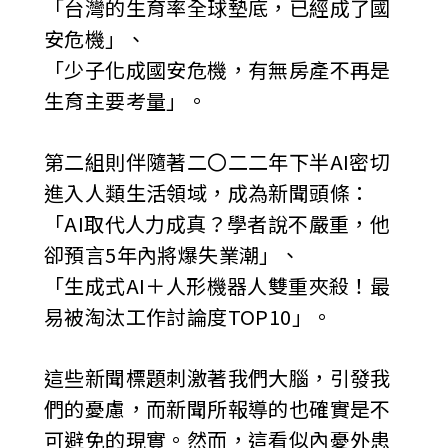
「台灣的生育率全球墊底，已經成了國
安危機」、
「少子化成國安危機，有無房產不再是
生育主要考量」。
第二組則伴隨著二〇二二年下半AI密切
進入人類生活領域，成為新聞頭條：
「AI取代人力成真？學者說不嚴重，他
卻預言5年內將爆失業潮」、
「生成式AI＋人形機器人雙重夾殺！最
易被淘汰工作討論度TOP10」。
這些新聞標題刺激著我們大腦，引發我
們的憂慮，而新聞所報導的也確實是不
可避免的現實。然而，這看似內憂外患