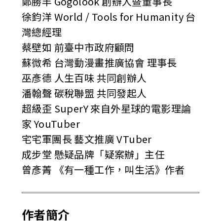
鄭勝丰 Gogolook 創辦人暨董事長
徐鈞洋 World / Tools for Humanity 台
灣總經理
蔡壁如 前臺中市政府顧問
蘇微希 台灣動漫畫推廣協會 理事長
巫彥德 人生百味 共同創辦人
潘翰聲 碳稅聯盟 共同發起人
超級歪 SuperY 來自外星球的電影理論
家 YouTuber
宅宅軍團長 藝文推廣 VTuber
成步堂 懸疑品牌「疑案辦」主任
曾彥菁 《有一種工作，叫生活》作者
作者簡介