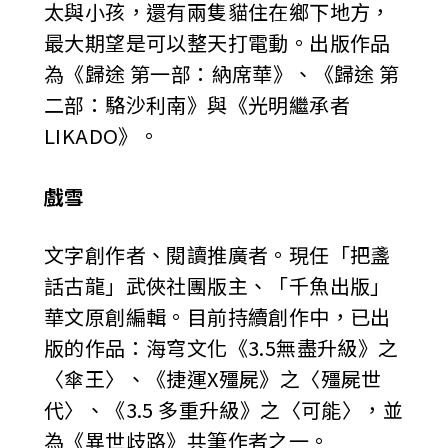
太與小孩，還有兩隻貓住在鄉下地方，
最大期望是可以整天打電動。出版作品
為《歸途 第一部：納席華》、《歸途 第
二部：駱沙利南》與《光明繼承者
LIKADO》。
戲雪
文字創作者、閱讀推廣者。現任「把盞
話古龍」武俠社團版主、「千魚出版」
華文原創編輯。目前持續創作中，已出
版的作品：海穹文化《3.5無盡升級》之
〈傘王〉、《捷運X殭屍》之〈殭屍世
代〉、《3.5 多重升級》之〈可能〉，並
為《異世歧路》共筆作者之一。