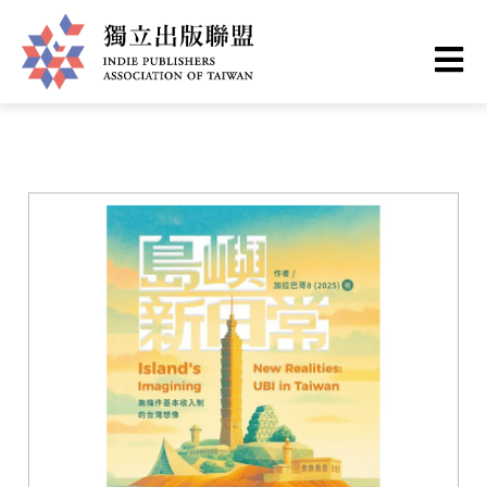
移
您
首頁
❯
書籍一覽
至
主
在
獨
內
這
容
立
裡
出
版
聯
盟
網