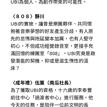
UBI為個人、為創作帶來的可能性。
〈８０８〉靜川
UBI的實施，讓曾是樂團夥伴、共同懷
抱著音樂夢想的好友產生分歧，有人原
先的怠惰與拖延變本加厲，也有人堅守
初心，不但成功經營錄音室，更接手充
滿回憶的練團室「808」。UBI究竟是啟
發潛能的契機，抑或是滋生惰性的溫
床？
〈成年禮〉伍薰（南瓜社長）
為了獲取UBI的資格，十六歲的李泰豐
前往中心「過渡者中心」進行服務。他
今天的任務，是陪伴一位前文明的長