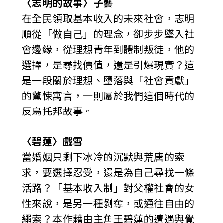
〈志明的故事〉子藝
在全民領取基本收入的未來社會，志明
順從「做自己」的理念，卻步步墜入社
會邊緣，從理想青年到體制叛徒，他的
選擇，是尋找價值，還是引爆現實？這
是一段關於理想、墮落與「社會貢獻」
的驚悚寓言，一則屬於我們這個時代的
反烏托邦故事。
〈碧蓮〉戲雪
當婚姻只剩下冰冷的沉默與荒唐的索
求，要選擇忍受，還是為自己尋找一條
活路？「基本收入制」對父權社會的女
性來說，是另一種剝奪，或通往自由的
繩索？本作藉由主角王碧蓮的遭遇與覺