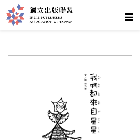
移
您
首頁
❯
書籍一覽
至
主
在
獨
內
這
容
立
裡
出
版
聯
盟
網