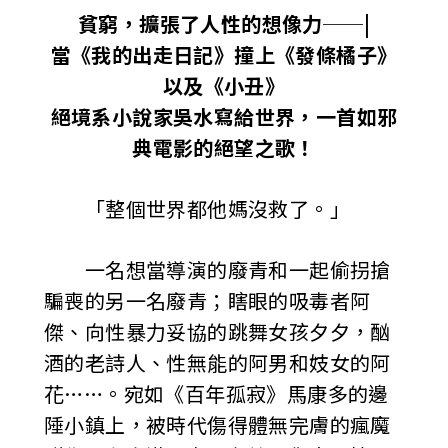
貧窮，擴張了人性的想像力──|
當《我的出走日記》撞上《發條橘子》
以及《小丑》
絕境系小說家吳水寫給世界，一首如邪
典電影的絕望之歌！
「整個世界都他媽沒救了。」
一名想當導演的廢青和一起偷拐搶
騙喪的另一名廢青；瞎眼的吸毒者阿
傑、向性暴力妥協的跳舞女孩夕夕，酗
酒的老詩人、性無能的阿男和妓女的阿
花……。宛如《百年孤寂》馬康多的邊
陲小鎮上，被時代傷得體無完膚的瘋魔