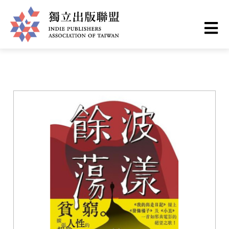
移
您
首頁
❯
書籍一覽
至
主
在
獨
內
這
容
立
裡
出
版
聯
盟
網