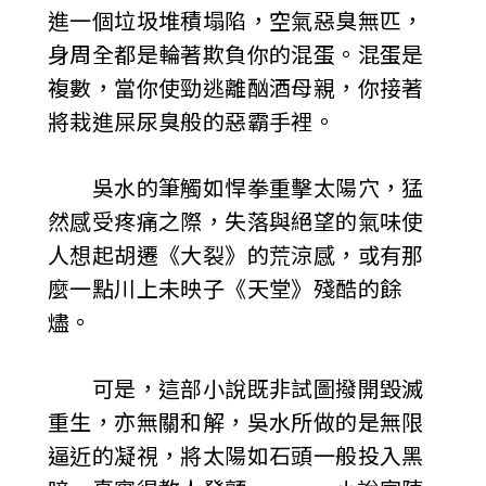
進一個垃圾堆積塌陷，空氣惡臭無匹，
身周全都是輪著欺負你的混蛋。混蛋是
複數，當你使勁逃離酗酒母親，你接著
將栽進屎尿臭般的惡霸手裡。
吳水的筆觸如悍拳重擊太陽穴，猛
然感受疼痛之際，失落與絕望的氣味使
人想起胡遷《大裂》的荒涼感，或有那
麼一點川上未映子《天堂》殘酷的餘
燼。
可是，這部小說既非試圖撥開毀滅
重生，亦無關和解，吳水所做的是無限
逼近的凝視，將太陽如石頭一般投入黑