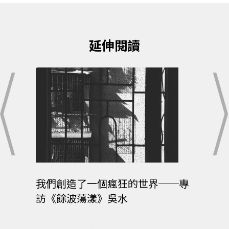
延伸閱讀
我們創造了一個瘋狂的世界──專
因為小說
訪《餘波蕩漾》吳水
｜9-