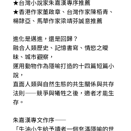
★台灣小說家朱嘉漢專序推薦
★香港作家董啟章、台灣作家陳栢青、
楊隸亞、馬華作家梁靖芬誠意推薦
進化是邁進，還是回歸？
融合人類歷史、記憶書寫、情慾之曖
昧、城市觀察，
運用動物作為隱喻打造的十四篇短篇小
說，
直面人類與自然生態的共生關係與共存
法則——競爭與犧牲之後，適者才能生
存。
朱嘉漢專文作序——
「牛油小生給予讀者一個充滿隱喻的世