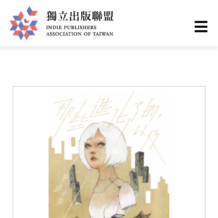
移
您
首頁
❯
書籍一覽
至
主
在
獨
內
這
容
立
裡
出
版
聯
盟
網