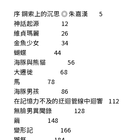
序 鋼索上的沉思 ◎ 朱嘉漢 5
神話起源 12
維貞瑪麗 26
金魚少女 34
蝴蝶 44
海豚與熊貓 56
大遷徙 68
馬 78
海豚男孩 86
在記憶力不及的迂迴管線中迴響 112
無臉男異聞錄 128
繭 148
變形記 166
獺祭 184