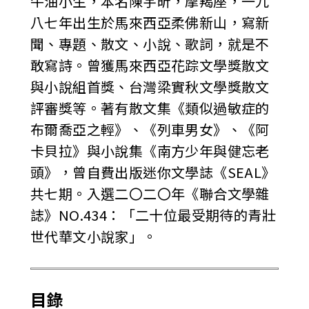
牛油小生，本名陳宇昕，摩羯座，一九
八七年出生於馬來西亞柔佛新山，寫新
聞、專題、散文、小說、歌詞，就是不
敢寫詩。曾獲馬來西亞花踪文學獎散文
與小說組首獎、台灣梁實秋文學獎散文
評審獎等。著有散文集《類似過敏症的
布爾喬亞之輕》、《列車男女》、《阿
卡貝拉》與小說集《南方少年與健忘老
頭》，曾自費出版迷你文學誌《SEAL》
共七期。入選二〇二〇年《聯合文學雜
誌》NO.434：「二十位最受期待的青壯
世代華文小說家」。
目錄