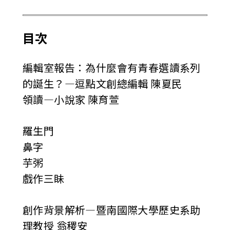
目次
編輯室報告：為什麼會有青春選讀系列
的誕生？—逗點文創總編輯 陳夏民
領讀—小說家 陳育萱
羅生門
鼻字
芋粥
戲作三眛
創作背景解析—暨南國際大學歷史系助
理教授 翁稷安