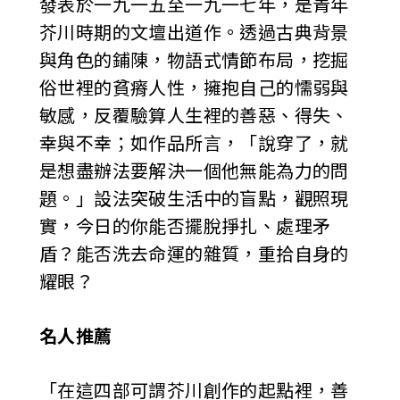
發表於一九一五至一九一七年，是青年
芥川時期的文壇出道作。透過古典背景
與角色的鋪陳，物語式情節布局，挖掘
俗世裡的貧瘠人性，擁抱自己的懦弱與
敏感，反覆驗算人生裡的善惡、得失、
幸與不幸；如作品所言，「說穿了，就
是想盡辦法要解決一個他無能為力的問
題。」設法突破生活中的盲點，觀照現
實，今日的你能否擺脫掙扎、處理矛
盾？能否洗去命運的雜質，重拾自身的
耀眼？
名人推薦
「在這四部可謂芥川創作的起點裡，善