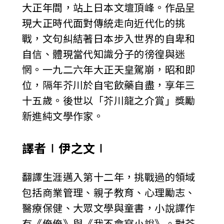
大正年間，站上日本文壇頂峰。作品呈
現大正時代面對傳統走向近代化的挑
戰，文句糾結著日本步入世界的自卑和
自信、體現當代知識分子的徬徨與迷
惘。一九二六年大正天皇駕崩，昭和即
位，隔年芥川於自宅飲藥自盡，享年三
十五歲。後世以「芥川龍之介賞」獎勵
新進純文學作家。
譯者∣伊之文∣
翻譯生涯邁入第十二年，挑戰過的領域
包括商業管理、親子教育、心理勵志、
醫療保健、大眾文學與童書，小說譯作
有《俺俺》與《我不會寫小說》。對芥