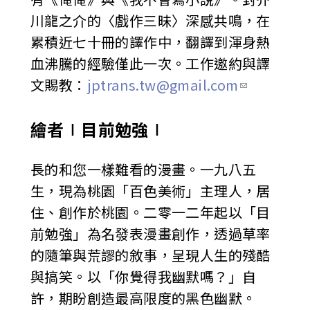
川龍之介的〈戲作三昧〉深感共鳴，在
累積近七十冊的譯作中，翻譯到渾身熱
血沸騰的經驗僅此一次。工作邀約與譯
文賜教：
jptrans.tw@gmail.com
繪者∣目前勉強∣
長的和您一樣難看的漫畫。一九八五
生，現為桃園「百色美術」主理人，居
住、創作於桃園。二零一二年起以「目
前勉強」為名發表漫畫創作，透過草率
的隨筆與荒謬的敘事，呈現人生的殘酷
與搞笑。以「你覺得我幽默嗎？」自
許，期盼創造最高限度的黑色幽默。