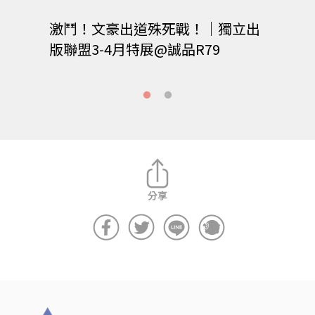
激鬥！文豪出道殊死戰！｜獨立出
202
版聯盟3-4月特展@誠品R79