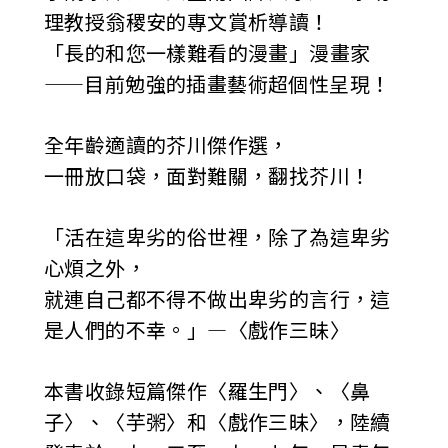
理教授翁稷安的專文賞析導讀！
「長的和您一樣難看的漫畫」漫畫家
——目前勉強的插畫藝術超個性呈現！
全年齡適讀的芥川傑作選，
一冊放口袋，面對難關，翻找芥川！
「活在這卑劣的俗世裡，除了為這卑劣
心煩之外，
就連自己都不得不做出卑劣的言行，這
是人們的不幸。」—〈戲作三昧〉
本書收錄短篇傑作〈羅生門〉、〈鼻
子〉、〈芋粥〉和〈戲作三昧〉，陸續