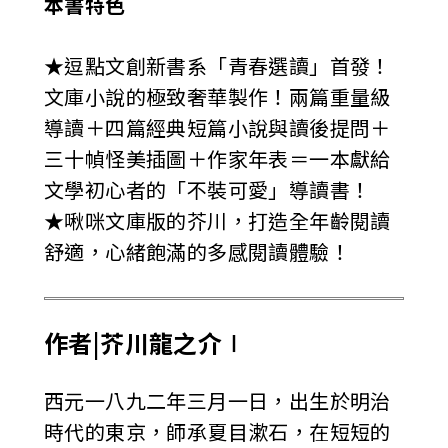
本書特色
★逗點文創新書系「青春選讀」首發！
文庫小說的極致奢華製作！兩篇重量級
導讀＋四篇經典短篇小說與讀後提問＋
三十幀怪美插圖＋作家年表＝一本獻給
文學初心者的「不裝可愛」導讀書！
★啾咪文庫版的芥川，打造全年齡閱讀
舒適，心緒飽滿的多感閱讀體驗！
作者|芥川龍之介∣
西元一八九二年三月一日，出生於明治
時代的東京，師承夏目漱石，在短短的