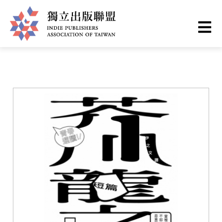
移
您
首頁
❯
書籍一覽
至
主
在
獨
內
這
容
立
裡
出
版
聯
盟
網