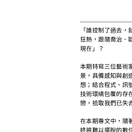
「誰控制了過去，
狂熱，跟隨喬治．歐
現在」？
本期特寫三位藝術
景，具備感知與創
想；結合程式、訊
技術環繞包覆的存在
戀，拾取我們已失
在本期專文中，隨著
終將難以擺脫的數