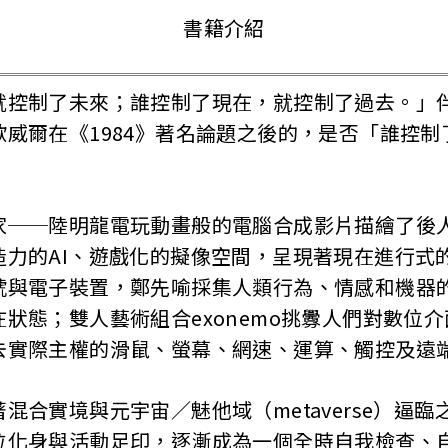
書籍介紹
就控制了未來；誰控制了現在，就控制了過去。」
威爾在《1984》著名論題之後的，是否「誰控
家──陸明龍電玩動畫般的電腦合成影片描繪了後
造力的AI、遊戲化的擬像空間，呈現著現在進行式
號與電子裝置，鄭先喻採集人類行為、情感和機器
狀態；雙人藝術組合exonemo挑釁人們對數位
去實際主權的滑鼠、螢幕、網速、運算、觸控及遠
混合實境與元宇宙／魅他域（metaverse）逼
位化身與活動足印，逐漸成為一個全時自我檢查、