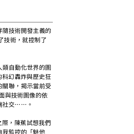
伴隨技術開發主義的
制了技術，就控制了
人類自動化世界的圖
的科幻轟炸與歷史狂
的關聯，揭示當前受
介面與技術圖像的依
端社交⋯⋯。
臨之際，陳蕉試想我們
自我監控的「魅他