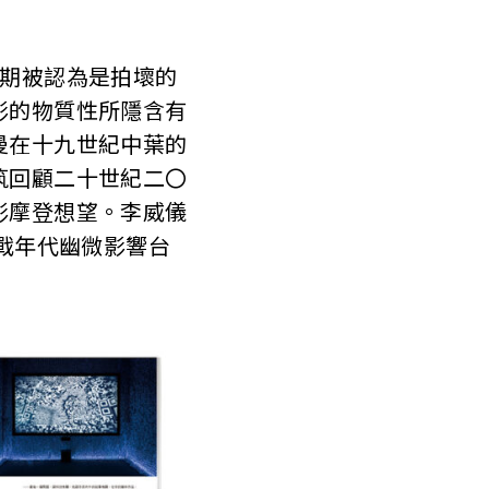
初期被認為是拍壞的
影的物質性所隱含有
曼在十九世紀中葉的
筑回顧二十世紀二〇
影摩登想望。李威儀
冷戰年代幽微影響台