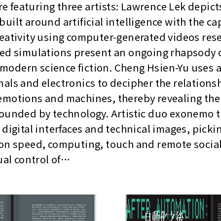
are featuring three artists: Lawrence Lek depi
ilt around artificial intelligence with the cap
eativity using computer-generated videos re
ed simulations present an ongoing rhapsody o
odern science fiction. Cheng Hsien-Yu uses a
als and electronics to decipher the relation
motions and machines, thereby revealing the
ounded by technology. Artistic duo exonemo tr
 digital interfaces and technical images, pick
on speed, computing, touch and remote social
ual control of…