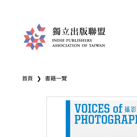
獨
您
立
首頁
❯
書籍一覽
在
出
這
版
裡
聯