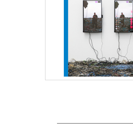
盟
網
站