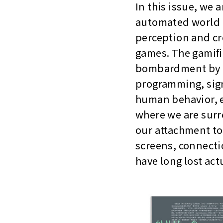
In this issue, we 
automated world bu
perception and cr
games. The gamifi
bombardment by m
programming, sign
human behavior, e
where we are surr
our attachment to
screens, connecti
have long lost act