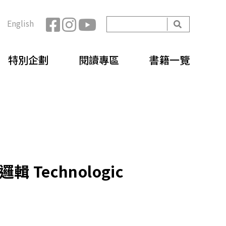
開
English
始
搜
搜
尋
特別企劃
閱讀專區
書籍一覽
尋
表
單
邏輯 Technologic