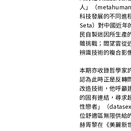
人」（metahu
科技發展的不同進程
Seta）對中國近
民自製迷因所生產
雜挑戰；閻望雲從
辨識技術的複合影
本期亦收錄哲學家
認為此時正是反轉
改造技術，他呼籲建立
的固有連結，尋求
性戀者」（data
位舒適區無限供給
赫胥黎在《美麗新