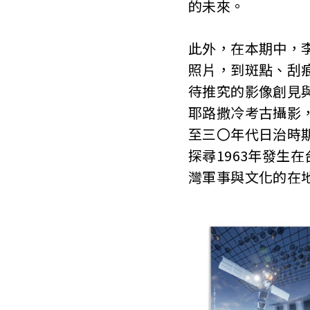
的未來。
此外，在本期中，
照片，到斑點、刮
待推究的影像創見
耶路撒冷考古攝影
至三〇年代日治時
探尋1963年發生
灣軍事與文化的在