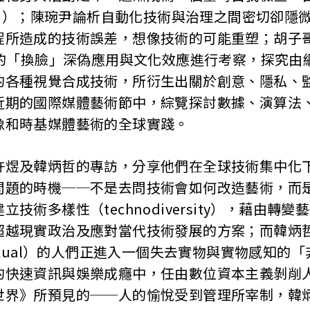
man）；陳琬尹論析自動化技術與治理之間密切卻隱
所造成的技術誤差，想像技術的可能重塑；胡子哥（Gab
年的「換臉」深偽應用與文化效應進行考察，探究由
的各種視覺合成技術，所衍生出關於創意、隱私、
近期的國際媒體藝術節中，綜覽探討數據、演算法
像和時基媒體藝術的全球實踐。
許煜及韓炳哲的專訪，分享他們在全球技術集中化
問題的時機──不是去問技術會如何改造藝術，而
技術多樣性（technodiversity），藉由轉
超越現實政治及應對當代技術發展的方案；而韓炳
sexual）的人們正進入一個失去實物與實物感知的
的快速資訊與娛樂成癮中，任由數位資本主義剝削
世界》所預見的──人的愉悅受到管理所宰制，韓