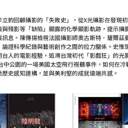
李立鈞回顧攝影的「失敗史」，從X光攝影在發現
痕與殘影等「缺陷」顯露的化學顯影軌跡，提示攝
與訊息。陳傳揚檢視法國攝影師奧古斯特．薩爾茲
，論證科學紀錄與藝術創作之間的拉力關係。史惟
期台人的電影經驗，追溯台灣初代「影戲狂」的光
在台中公園的一場美國太空飛行視聽事件，如何在
地歷史感知建構，並與美利堅的成就遠端共感。