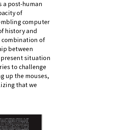
cts a post-human
acity of
sembling computer
f history and
 combination of
ship between
 present situation
ies to challenge
ing up the mouses,
izing that we