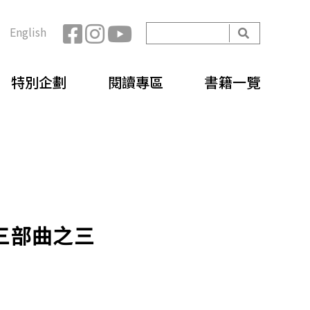
開
English
始
搜
搜
尋
特別企劃
閱讀專區
書籍一覽
尋
表
單
三部曲之三