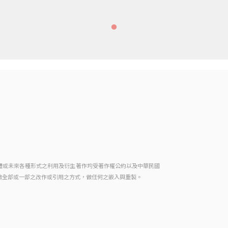
體或未來各種形式之利用及衍生著作均受著作權公約以及中華民國
做全部或一部之改作或引用之方式，做任何之嵌入與重製。