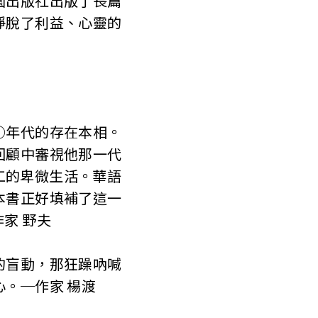
園出版社出版了長篇
掙脫了利益、心靈的
○年代的存在本相。
回顧中審視他那一代
工的卑微生活。華語
本書正好填補了這一
家 野夫
的盲動，那狂躁吶喊
。─作家 楊渡