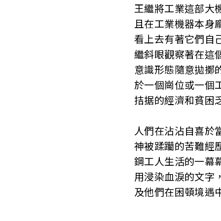
王繼將工業這部大
且在工業機器本身
看上去有著它們自
繼斜眼觀察著在這
意識形態隨意拋擲
於一個崗位或一個
拮据的經濟和貧困
人們在沾沾自喜於
神被蹂躪的苦難經
鋼工人生活的一幕
用浸染血淚的文字
及他們在困頓境遇