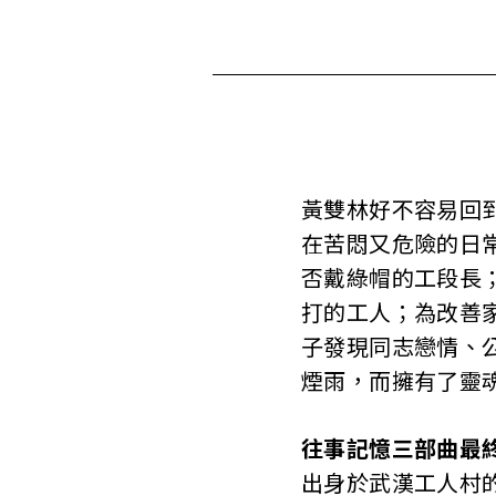
黃雙林好不容易回
在苦悶又危險的日
否戴綠帽的工段長
打的工人；為改善
子發現同志戀情、
煙雨，而擁有了靈
往事記憶三部曲最
出身於武漢工人村