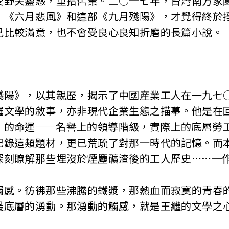
受野夫蠱惑，重拾舊業。二○一七年，台灣南方家
、《六月悲風》和這部《九月殘陽》，才覺得終於
己比較滿意，也不會受良心良知折磨的長篇小說。
殘陽》，以其親歷，揭示了中國産業工人在一九七
羅文學的敘事，亦非現代企業生態之描摹。他是在
」的命運——名譽上的領導階級，實際上的底層勞
紀錄這類題材，更已荒疏了對那一時代的記憶。而
深刻瞭解那些埋沒於煙塵礦渣後的工人歷史……─作
觸感。彷彿那些沸騰的鐵漿，那熱血而寂寞的青春
最底層的湧動。那湧動的觸感，就是王繼的文學之心