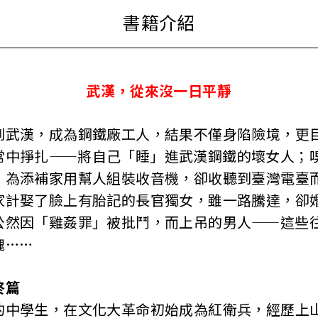
武漢，從來沒一日平靜
到武漢，成為鋼鐵廠工人，結果不僅身陷險境，更
常中掙扎——將自己「睡」進武漢鋼鐵的壞女人；
；為添補家用幫人組裝收音機，卻收聽到臺灣電臺
家計娶了臉上有胎記的長官獨女，雖一路騰達，卻
公然因「雞姦罪」被批鬥，而上吊的男人——這些
魂……
終篇
的中學生，在文化大革命初始成為紅衛兵，經歷上