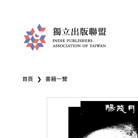
獨
您
立
首頁
❯
書籍一覽
在
出
這
版
裡
聯