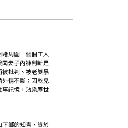
目睹周圍一個個工人
嗅聞妻子內褲判斷是
而被批判、被老婆暴
婚外情不斷；因乾兒
往事記憶，沾染塵世
山下鄉的知青，終於