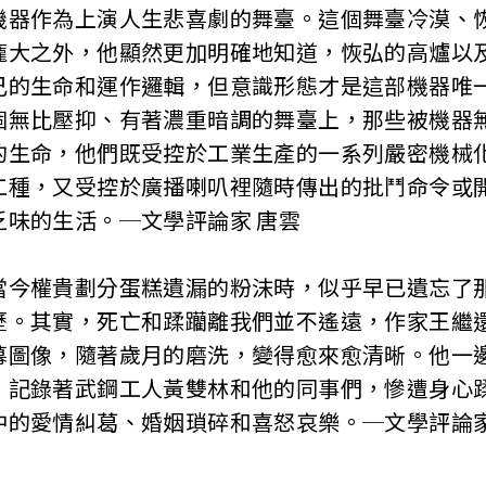
機器作為上演人生悲喜劇的舞臺。這個舞臺冷漠、
龐大之外，他顯然更加明確地知道，恢弘的高爐以
己的生命和運作邏輯，但意識形態才是這部機器唯
個無比壓抑、有著濃重暗調的舞臺上，那些被機器
的生命，他們既受控於工業生產的一系列嚴密機械
工種，又受控於廣播喇叭裡隨時傳出的批鬥命令或
乏味的生活。─文學評論家 唐雲
當今權貴劃分蛋糕遺漏的粉沫時，似乎早已遺忘了
歷。其實，死亡和蹂躪離我們並不遙遠，作家王繼
幕圖像，隨著歲月的磨洗，變得愈來愈清晰。他一
，記錄著武鋼工人黃雙林和他的同事們，慘遭身心
中的愛情糾葛、婚姻瑣碎和喜怒哀樂。─文學評論家