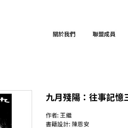
移
至
主
關於我們
聯盟成員
內
容
九月殘陽：往事記憶
作者:
王繼
書籍設計:
陳恩安