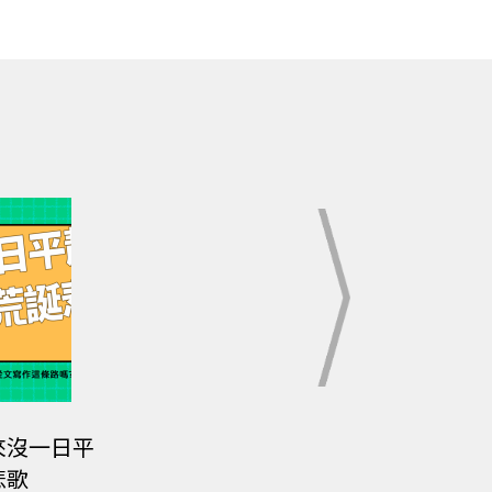
來沒一日平
悲歌