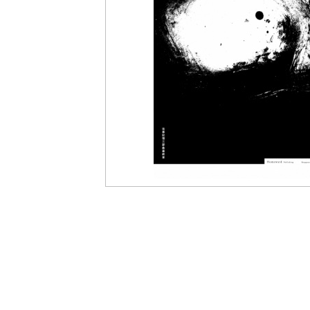
盟
網
站