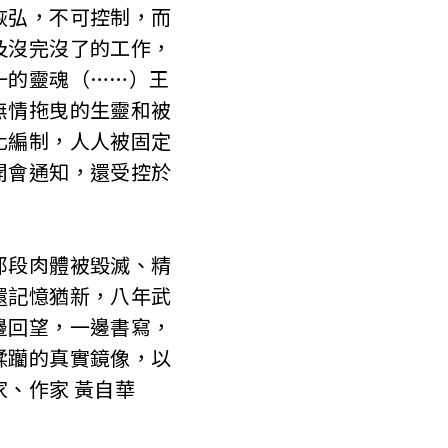
恢弘，不可控制，而
及沒完沒了的工作，
一的靈魂（……）王
無情拖曳的生靈和被
化編制，人人被固定
開會通知，還受控於
那段肉體被毀滅、精
還記憶猶新，八年武
邊回望，一邊書寫，
蹂躪的真實鏡像，以
、作家 黃自華