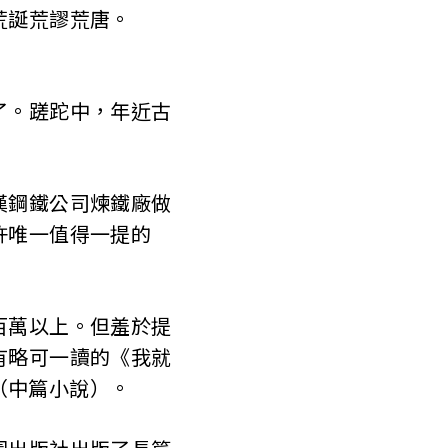
荒誕荒謬荒唐。
了。蹉跎中，年近古
漢鋼鐵公司煉鐵廠做
許唯一值得一提的
百萬以上。但羞於提
有略可一讀的《我就
（中篇小說）。