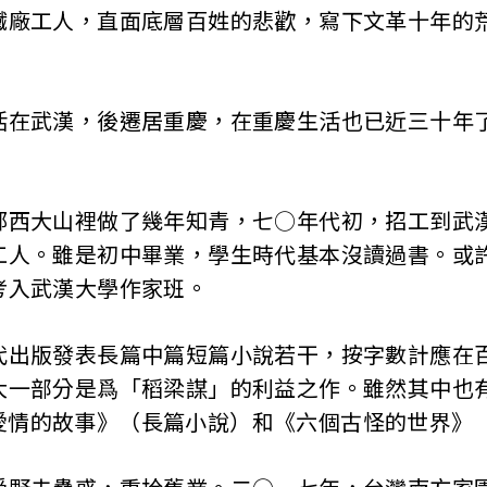
鐵廠工人，直面底層百姓的悲歡，寫下文革十年的
活在武漢，後遷居重慶，在重慶生活也已近三十年
鄂西大山裡做了幾年知青，七○年代初，招工到武
工人。雖是初中畢業，學生時代基本沒讀過書。或
考入武漢大學作家班。
代出版發表長篇中篇短篇小說若干，按字數計應在
大一部分是爲「稻梁謀」的利益之作。雖然其中也
愛情的故事》（長篇小說）和《六個古怪的世界》