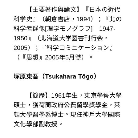
【主要著作與論文】『日本の近代
科学史』（朝倉書店，1994）；『北の
科学者群像[理学モノグラフ] 1947-
1950』（北海道大学図書刊行会，
2005）；『科学コミニケーション』
（『思想』2005年5月號）。
塚原東吾（Tsukahara Tōgo）
【簡歷】1961年生，東京學藝大學
碩士，獲荷蘭政府公費留學獎學金，萊
頓大學醫學系博士。現任神戶大學國際
文化學部副教授。