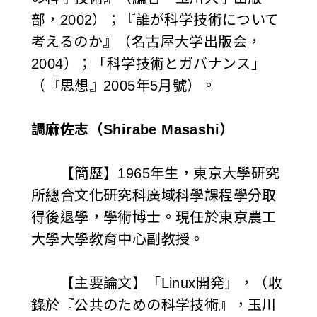
部，2002）；『誰が科学技術について
考えるのか』（名古屋大学出版会，
2004）；「科学技術とガバナンス」
（『思想』2005年5月號）。
調麻佐志（Shirabe Masashi）
【簡歷】1965年生，東京大學研究
所總合文化研究科廣域科學課程學分取
得後退學，學術博士。現任於東京農工
大學大學教育中心副教授。
【主要論文】「Linux開発」，（收
錄於『公共のための科学技術』，玉川