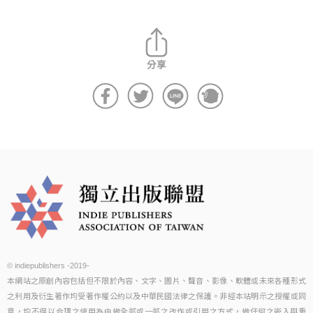
© indiepublishers -2019-
本網站之原創內容包括但不限於內容、文字、圖片、聲音、影像、軟體或未來各種形式
之利用及衍生著作均受著作權公約以及中華民國法律之保護。非經本站明示之授權或同
意，均不得以合理之使用為由做全部或一部之改作或引用之方式，做任何之嵌入與重