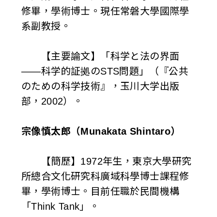
修畢，學術博士。現任常磐大學國際學
系副教授。
【主要論文】「科学と法の界面
——科学的証拠のSTS問題」（『公共
のための科学技術』，玉川大学出版
部，2002）。
宗像慎太郎（Munakata Shintaro）
【簡歷】1972年生，東京大學研究
所總合文化研究科廣域科學博士課程修
畢，學術博士。目前任職於民間機構
「Think Tank」。