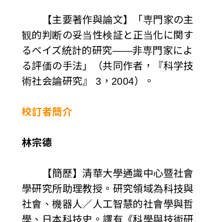
【主要著作與論文】「専門家の主
観的判断の妥当性検証と正当化に関す
るベイズ統計的研究——非専門家によ
る評価の手法」（共同作者，『科学技
術社会論研究』 3，2004）。
校訂者簡介
林宗德
【簡歷】清華大學通識中心暨社會
學研究所助理教授。研究領域為科技與
社會、機器人／人工智慧的社會學與哲
學、日本科技史。譯有《科學與技術研