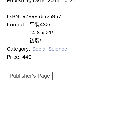
Publishing Date:
2015-10-22
c
i
ISBN:
9789866525957
a
Format :
平裝
432
14.8 x 21
t
初版
i
Category:
Social Science
Price:
440
o
n
Publisher's Page
o
f
T
a