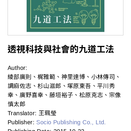
l
i
s
h
e
透視科技與社會的九道工法
r
Author:
s
綾部廣則、梶雅範、神里達博、小林傳司、
A
調麻佐志、杉山滋郎、塚原東吾、平川秀
幸、廣野喜幸、藤垣裕子、松原克志、宗像
s
慎太郎
s
Translator:
王珮瑩
o
Publisher:
Socio Publishing Co., Ltd.