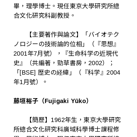
畢，理學博士。現任東京大學研究所總
合文化研究科副教授。
【主要著作與論文】「バイオテク
ノロジーの技術論的位相」（『思想』
2001年7月號），『生命科学の近現代
史』（共編著，勁草書房，2002）；
「[BSE] 歴史の経緯」（『科学』2004
年1月號）。
藤垣裕子（Fujigaki Yūko）
【簡歷】1962年生，東京大學研究
所總合文化研究科廣域科學博士課程修