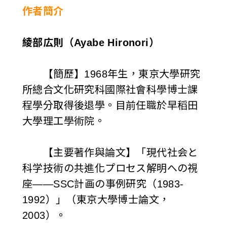
作者簡介
綾部広則（Ayabe Hironori）
【簡歷】1968年生，東京大學研究
所總合文化研究科國際社會科學博士課
程學分取得後退學。目前任職於早稻田
大學理工學術院。
【主要著作與論文】「現代社会と
科学技術の共進化プロセス解明への視
座——SSC計画の事例研究（1983-
1992）」（東京大學博士論文，
2003）。