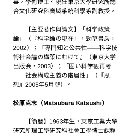
畢，學術博士。現任東京大學研究所總
合文化研究科廣域系統科學系副教授。
【主要著作與論文】「科学政策
論」（『科学論の現在』，勁草書房，
2002）；『専門知と公共性——科学技
術社会論の構築にむけて』（東京大学
出版会，2003）；「固い科学観再考
——社会構成主義の階層性」（『思
想』2005年5月號）。
松原克志（Matsubara Katsushi）
【簡歷】1963年生，東京工業大學
研究所理工學研究科社會工學博士課程