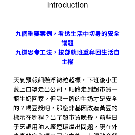
i
w
a
九個重要案例，看透生活中切身的安全
議題
n
九道思考工法，按部就班重奪回生活自
主權
天氣預報細懸浮微粒超標，下班後小王
戴上口罩走出公司，順路走到超市買一
瓶牛奶回家，但哪一牌的牛奶才是安全
的？喝豆漿吧，那麼非基因改造黃豆的
標示在哪裡？出了超市買晚餐，前些日
子烹調用油大廠連環爆出問題，現在外