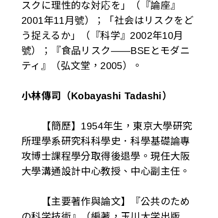
スクに理性的な対応を」（『論座』
2001年11月號）；「社会はリスクをど
う捉えるか」（『科学』2002年10月
號）；『食品リスク——BSEとモダニ
ティ』（弘文堂，2005）。
小林傳司（Kobayashi Tadashi）
【簡歷】1954年生，東京大學研究
所理學系研究科科學史．科學基礎論專
攻博士課程學分取得後退學。現任大阪
大學溝通設計中心教授、中心副主任。
【主要著作與論文】『公共のため
の科学技術』（編著，玉川大学出版