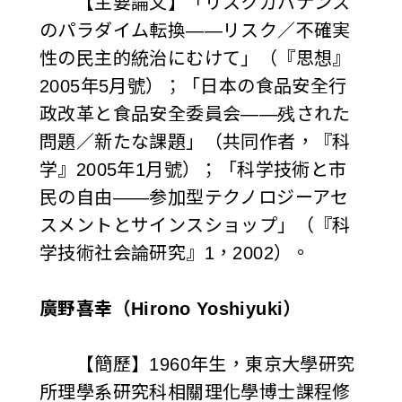
【主要論文】「リスクガバナンス
のパラダイム転換——リスク／不確実
性の民主的統治にむけて」（『思想』
2005年5月號）；「日本の食品安全行
政改革と食品安全委員会——残された
問題／新たな課題」（共同作者，『科
学』2005年1月號）；「科学技術と市
民の自由——参加型テクノロジーアセ
スメントとサインスショップ」（『科
学技術社会論研究』1，2002）。
廣野喜幸（Hirono Yoshiyuki）
【簡歷】1960年生，東京大學研究
所理學系研究科相關理化學博士課程修