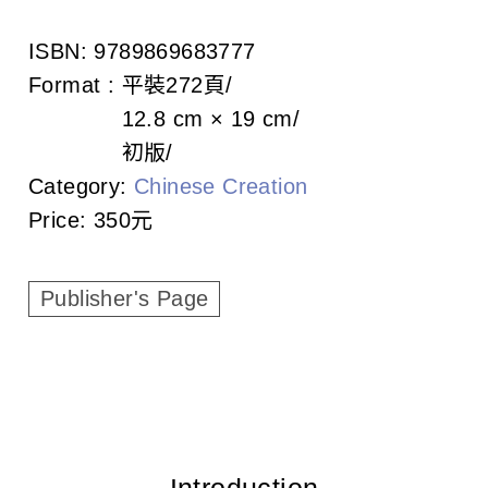
c
ISBN:
9789869683777
i
Format :
平裝
272頁
a
12.8 cm × 19 cm
t
初版
Category:
Chinese Creation
i
Price:
350元
o
n
Publisher's Page
o
f
T
a