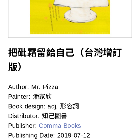
l
i
s
h
e
把砒霜留給自己（台灣增訂
r
版）
s
Author:
Mr. Pizza
A
Painter:
潘家欣
s
Book design:
adj. 形容詞
Distributor:
知己圖書
s
Publisher:
Comma Books
o
Publishing Date:
2019-07-12