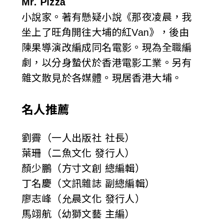
Mr. Pizza
小說家。著有懸疑小說《那夜凌晨，我
坐上了旺角開往大埔的紅Van》，後由
陳果導演改編成同名電影。現為全職編
劇，以分身蟄伏於香港電影工業。另有
雜文散見於各媒體。現居香港大埔。
名人推薦
劉霽（一人出版社 社長）
葉珊（二魚文化 發行人）
顏少鵬（方寸文創 總編輯）
丁名慶（文訊雜誌 副總編輯）
廖志峰（允晨文化 發行人）
馬翊航（幼獅文藝 主編）