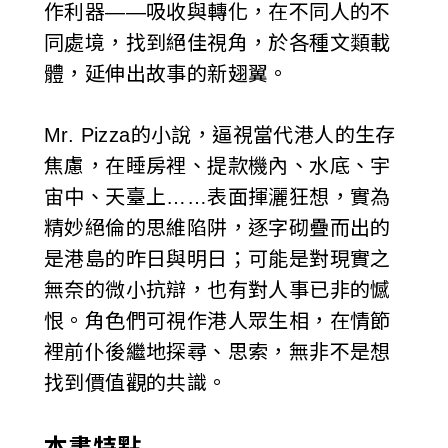
作利器——吸收與轉化，在不同人的不
同處境，找到絕佳視角，於各種文類載
體，延伸出故事的新翅翼。
Mr. Pizza的小說，逼視當代港人的生存
焦慮，在睡房裡、提款機內、水底、宇
宙中、天臺上……表面揮灑狂想，實為
精妙絕倫的思維陷阱，逐字砌疊而出的
是港島的昨日與明日；可能是對現實之
無奈的微小抗辯，也有對人事已非的憾
恨。角色們可視作港人眾生相，在情節
裡前仆後繼地探尋、思索，無非不是想
找到價值觀的共識。
本書特點