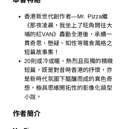
香港新世代創作者—Mr. Pizza繼
《那夜凌晨，我坐上了旺角開往大
埔的紅VAN》轟動全港後，承續一
貫奇思、懸疑、知性等雜食風格之
短篇故事集！
20則或冷或暖、熱烈且孤獨的精緻
短篇，既是對昔時香港的抒懷，亦
是新時代氛圍下醞釀而成的異色奇
想，極具思維開拓性的影像化類型
小說。
作者簡介