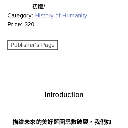
l
初版
i
Category:
History of Humanity
s
Price:
320
h
Publisher's Page
e
r
s
A
s
s
o
描繪未來的美好藍圖悉數破裂，我們如