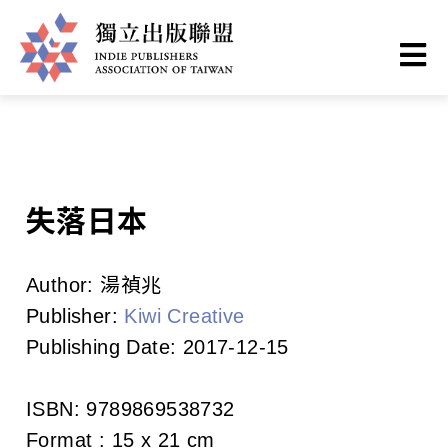
Skip
You
Home
❯
Books
to
are
main
here
I
content
n
d
失落日本
i
e
Author:
湯禎兆
Publisher:
Kiwi Creative
P
Publishing Date:
2017-12-15
u
b
ISBN:
9789869538732
Format :
15 x 21 cm