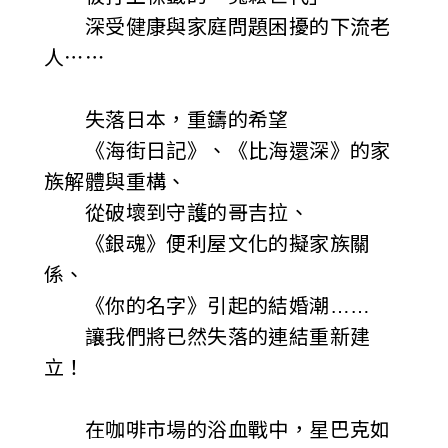
i
深受健康與家庭問題困擾的下流老
人⋯⋯
w
a
失落日本，重鑄的希望
n
《海街日記》、《比海還深》的家
族解體與重構、
從破壞到守護的哥吉拉、
《銀魂》便利屋文化的擬家族關
係、
《你的名字》引起的結婚潮……
讓我們將已然失落的連結重新建
立！
在咖啡市場的浴血戰中，星巴克如