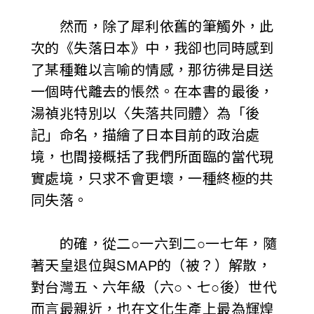
然而，除了犀利依舊的筆觸外，此
次的《失落日本》中，我卻也同時感到
了某種難以言喻的情感，那彷彿是目送
一個時代離去的悵然。在本書的最後，
湯禎兆特別以〈失落共同體〉為「後
記」命名，描繪了日本目前的政治處
境，也間接概括了我們所面臨的當代現
實處境，只求不會更壞，一種終極的共
同失落。
的確，從二○一六到二○一七年，隨
著天皇退位與SMAP的（被？）解散，
對台灣五、六年級（六○、七○後）世代
而言最親近，也在文化生產上最為輝煌