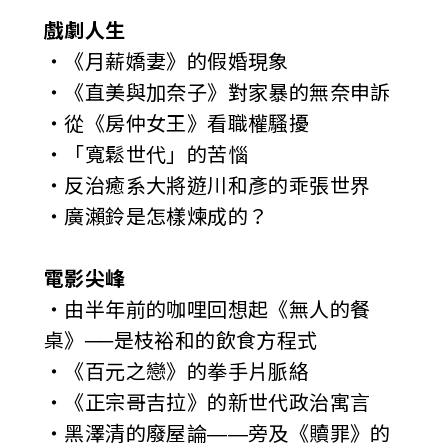
戲劇人生
‧《月薪嬌妻》的假婚現象
‧《直美與加奈子》對家暴的無奈申訴
‧從《房仲女王》看職權騷擾
‧「寬鬆世代」的苦惱
‧反治癒系大將遊川和彥的乖張世界
‧廣瀨鈴是怎樣煉成的？
電影尖峰
‧由半年前的咖哩回想起《無人的餐
桌》──是枝裕和的飲食方程式
‧《百元之戀》的拳手片脈絡
‧《正宗哥吉拉》的新世代政治寓言
‧黑澤清的廢屋論——旁及《贖罪》的