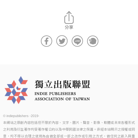
© indiepublishers -2019-
本網站之原創內容包括但不限於內容、文字、圖片、聲音、影像、軟體或未來各種形式
之利用及衍生著作均受著作權公約以及中華民國法律之保護。非經本站明示之授權或同
意，均不得以合理之使用為由做全部或一部之改作或引用之方式，做任何之嵌入與重