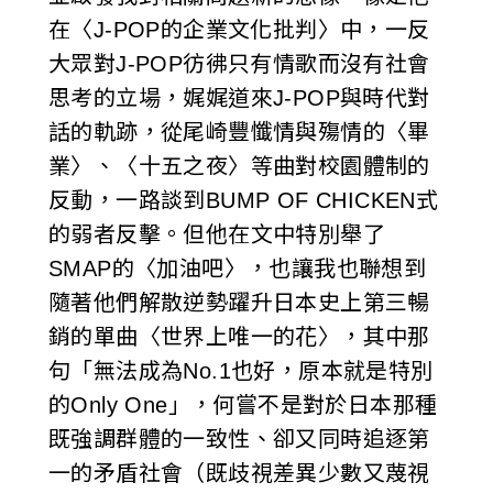
在〈J-POP的企業文化批判〉中，一反
大眾對J-POP彷彿只有情歌而沒有社會
思考的立場，娓娓道來J-POP與時代對
話的軌跡，從尾崎豐懺情與殤情的〈畢
業〉、〈十五之夜〉等曲對校園體制的
反動，一路談到BUMP OF CHICKEN式
的弱者反擊。但他在文中特別舉了
SMAP的〈加油吧〉，也讓我也聯想到
隨著他們解散逆勢躍升日本史上第三暢
銷的單曲〈世界上唯一的花〉，其中那
句「無法成為No.1也好，原本就是特別
的Only One」，何嘗不是對於日本那種
既強調群體的一致性、卻又同時追逐第
一的矛盾社會（既歧視差異少數又蔑視