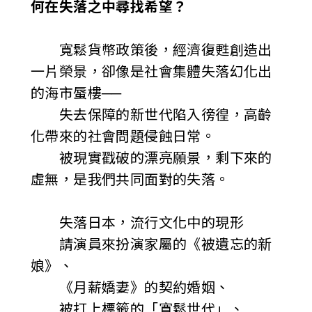
c
何在失落之中尋找希望？
i
寬鬆貨幣政策後，經濟復甦創造出
a
一片榮景，卻像是社會集體失落幻化出
的海市蜃樓──
t
失去保障的新世代陷入徬徨，高齡
i
化帶來的社會問題侵蝕日常。
o
被現實戳破的漂亮願景，剩下來的
虛無，是我們共同面對的失落。
n
o
失落日本，流行文化中的現形
f
請演員來扮演家屬的《被遺忘的新
娘》、
T
《月薪嬌妻》的契約婚姻、
a
被打上標籤的「寬鬆世代」、