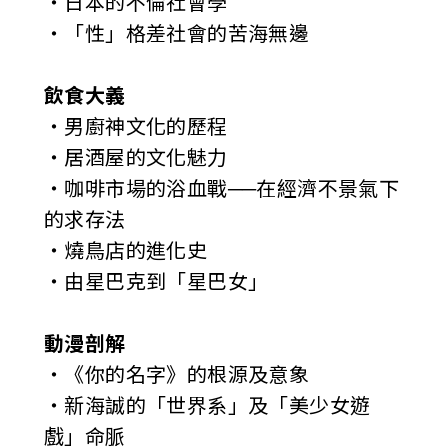
‧日本的不倫社會學
‧「性」格差社會的苦海無邊
飲食大義
‧男廚神文化的歷程
‧居酒屋的文化魅力
‧咖啡市場的浴血戰──在經濟不景氣下
的求存法
‧燒鳥店的進化史
‧由星巴克到「星巴女」
動漫剖解
‧《你的名字》的根源及意象
‧新海誠的「世界系」及「美少女遊
戲」命脈