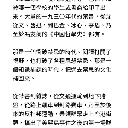
被哪一個學校的學生或書商給印了出
來。大量的一九三〇年代的禁書，從沈
從文、魯迅，到巴金、冰心、茅盾、乃
至於馮友蘭的《中國哲學史》都有。
那是一個衝破禁忌的時代。閱讀打開了
視野，也打破了各種思想禁忌。那是一
個知識補課的時代，把過去禁忌的文化
補回來。
從禁書到雜誌，從交通運輸到地下賭
盤，從路上飆車到封路賽車，乃至於後
來的反杜邦運動，帶領群眾走上鹿港街
頭，搞出了美麗島事件之後的第一場群