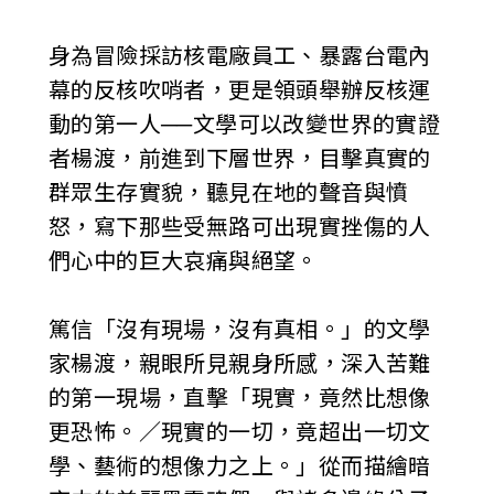
身為冒險採訪核電廠員工、暴露台電內
幕的反核吹哨者，更是領頭舉辦反核運
動的第一人──文學可以改變世界的實證
者楊渡，前進到下層世界，目擊真實的
群眾生存實貌，聽見在地的聲音與憤
怒，寫下那些受無路可出現實挫傷的人
們心中的巨大哀痛與絕望。
篤信「沒有現場，沒有真相。」的文學
家楊渡，親眼所見親身所感，深入苦難
的第一現場，直擊「現實，竟然比想像
更恐怖。／現實的一切，竟超出一切文
學、藝術的想像力之上。」從而描繪暗