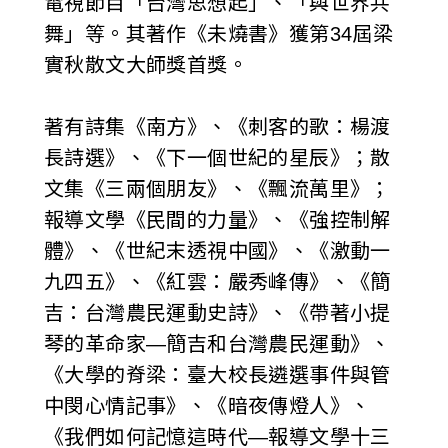
電視節目「台灣思想起」、「與世界共
舞」等。其著作《未燒書》獲第34屆梁
實秋散文大師獎首獎。
著有詩集《南方》、《刺客的歌：楊渡
長詩選》、《下一個世紀的星辰》；散
文集《三兩個朋友》、《飄流萬里》；
報導文學《民間的力量》、《強控制解
體》、《世紀末透視中國》、《激動一
九四五》、《紅雲：嚴秀峰傳》、《簡
吉：台灣農民運動史詩》、《帶著小提
琴的革命家—簡吉和台灣農民運動》、
《大學的脊梁：臺大校長遴選事件與管
中閔心情記事》、《暗夜傳燈人》、
《我們如何記憶這時代—報導文學十三