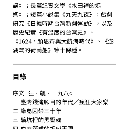
講》；長篇紀實文學《水田裡的媽
媽》；短篇小說集《九天九夜》；戲劇
研究《日據時期台灣新劇運動》，以及
歷史紀實《有溫度的台灣史》、
《1624，顏思齊與大航海時代》、《澎
湖灣的荷蘭船》等十餘種。
目錄
序文 狂．飆．一九八○
一 臺灣錢淹腳目的年代／瘋狂大家樂
二 綠島囚禁三十年
三 礦坑裡的黑靈魂
四 血肉築成的拆船王國