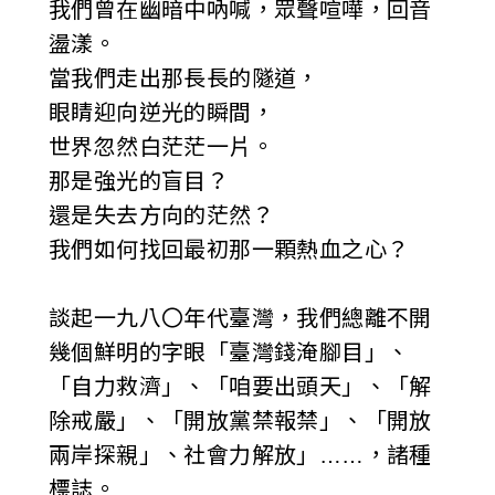
我們曾在幽暗中吶喊，眾聲喧嘩，回音
盪漾。
當我們走出那長長的隧道，
眼睛迎向逆光的瞬間，
世界忽然白茫茫一片。
那是強光的盲目？
還是失去方向的茫然？
我們如何找回最初那一顆熱血之心？
談起一九八〇年代臺灣，我們總離不開
幾個鮮明的字眼「臺灣錢淹腳目」、
「自力救濟」、「咱要出頭天」、「解
除戒嚴」、「開放黨禁報禁」、「開放
兩岸探親」、社會力解放」……，諸種
標誌。