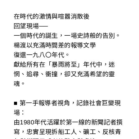
在時代的激情與喧囂消散後
回望現場──
一個時代的誕生，一場史詩般的告別。
楊渡以充滿時間差的報導文學
復還一九八〇年代。
獻給所有在「暴雨將至」年代中，迷
惘、追尋、衝撞，卻又充滿希望的靈
魂。
■ 第一手報導者視角，記錄社會巨變現
場：
由1980年代活躍於第一線的新聞記者撰
寫，忠實呈現拆船工人、礦工、反核青