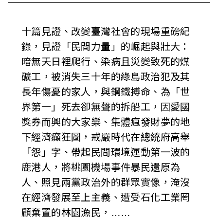
i
w
十篇見證、改變臺灣社會的現場重磅紀
錄，見證「民間力量」的崛起與壯大：
a
暗無天日裡爬行、染病且災變致死的煤
n
礦工，被消失三十年的綠島政治犯及其
長年傷憂的家人，與鋼鐵搏命、為「世
界第一」死去卻無聲的拆船工，因愛國
獎券而興的大家樂、集體瘋發財夢的地
下經濟癲狂圖，戒嚴時代在總統府高舉
「怨」字、帶起民間環境運動第一波的
鹿港人，將桃園機場事件暴民還原為
人、照見兩黨政治外的群眾實像，淹沒
在經濟發展至上主義、遭受石化工業罔
顧棄置的林園漁民，……