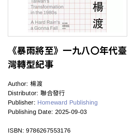
l
i
s
h
e
《暴雨將至》一九八〇年代臺
r
灣轉型紀事
s
Author:
楊渡
A
Distributor:
聯合發行
s
Publisher:
Homeward Publishing
Publishing Date:
2025-09-03
s
o
ISBN:
9786267553176