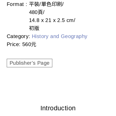
c
Format :
平裝/單色印刷
480頁
i
14.8 x 21 x 2.5 cm
a
初版
t
Category:
History and Geography
Price:
560元
i
o
Publisher's Page
n
o
f
T
a