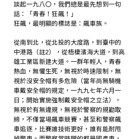
談起一九八〇，我們總是最先想到一句
話：「青春！狂飆！」
狂飆，最明顯的標誌是：飆車族。
從南到北，從北投的大度路，到臺中的
中港路（註2），從梧棲濱海大道，到高
雄工業區新建大道。一群年輕人，青春
熱血，無懼生死，無視於時速限制，無
視於沒安全帽有多危險（當年尚無騎機
車戴安全帽的規定，一九九七年六月一
日；開始實施強制戴安全帽之立法），
無視於有無違規，無視於警察的規勸取
締，不僅當場飆車競賽，甚至和警察飆
車追逐，比賽誰技術更好，誰有能耐甩
掉警車。而警察當時開的都是國產車，