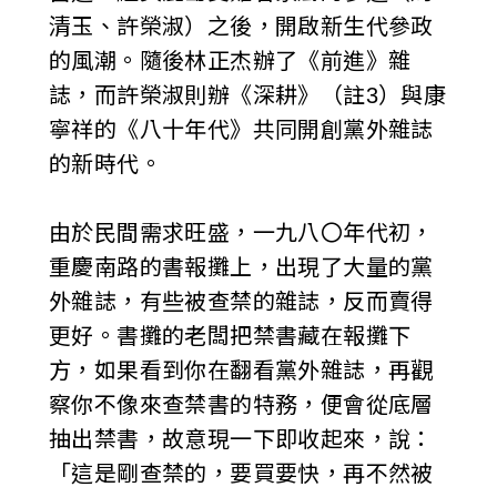
清玉、許榮淑）之後，開啟新生代參政
的風潮。隨後林正杰辦了《前進》雜
誌，而許榮淑則辦《深耕》（註3）與康
寧祥的《八十年代》共同開創黨外雜誌
的新時代。
由於民間需求旺盛，一九八〇年代初，
重慶南路的書報攤上，出現了大量的黨
外雜誌，有些被查禁的雜誌，反而賣得
更好。書攤的老闆把禁書藏在報攤下
方，如果看到你在翻看黨外雜誌，再觀
察你不像來查禁書的特務，便會從底層
抽出禁書，故意現一下即收起來，說：
「這是剛查禁的，要買要快，再不然被