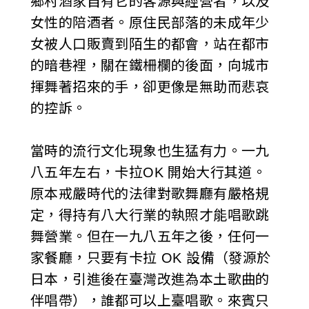
鄉村酒家自有它的客源與經營者，以及
女性的陪酒者。原住民部落的未成年少
女被人口販賣到陌生的都會，站在都市
的暗巷裡，關在鐵柵欄的後面，向城市
揮舞著招來的手，卻更像是無助而悲哀
的控訴。
當時的流行文化現象也生猛有力。一九
八五年左右，卡拉OK 開始大行其道。
原本戒嚴時代的法律對歌舞廳有嚴格規
定，得持有八大行業的執照才能唱歌跳
舞營業。但在一九八五年之後，任何一
家餐廳，只要有卡拉 OK 設備（發源於
日本，引進後在臺灣改進為本土歌曲的
伴唱帶），誰都可以上臺唱歌。來賓只