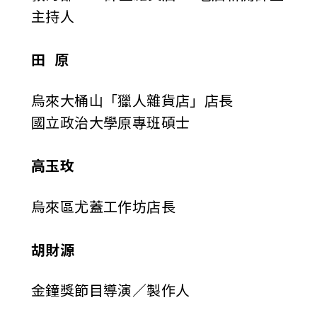
主持人
田 原
烏來大桶山「獵人雜貨店」店長
國立政治大學原專班碩士
高玉玫
烏來區尤蓋工作坊店長
胡財源
金鐘獎節目導演／製作人