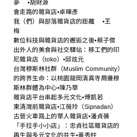
夢 •胡財源
會走路的雜貨店•卓暐彥
我（們）與部落雜貨店的距離 •王
梅
數位科技與雜貨店的邂逅之後•蔡子傑
出外人的美食與社交驛站：移工們的印
尼雜貨店（toko）•邱炫元
台灣穆斯林社群（Muslim Community）
的跨界生命：以桃園龍岡清真寺周邊穆
斯林群體為中心•陳乃華
雜貨店平台串起多元文化•傅凱若
東清灣前雜貨店•江薇玲（Sipnadan）
古晉火車路上的華人雜貨店•潘貞蒨
「手拉手小小店」：忠貞社區雜貨店的
再生與多元文化的共生•黃秀柱