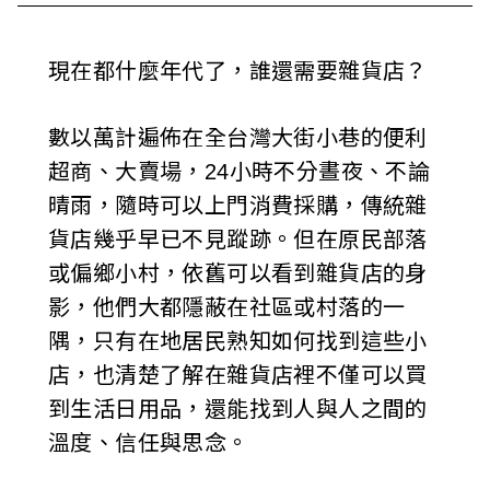
i
w
現在都什麼年代了，誰還需要雜貨店？
a
數以萬計遍佈在全台灣大街小巷的便利
n
超商、大賣場，24小時不分晝夜、不論
晴雨，隨時可以上門消費採購，傳統雜
貨店幾乎早已不見蹤跡。但在原民部落
或偏鄉小村，依舊可以看到雜貨店的身
影，他們大都隱蔽在社區或村落的一
隅，只有在地居民熟知如何找到這些小
店，也清楚了解在雜貨店裡不僅可以買
到生活日用品，還能找到人與人之間的
溫度、信任與思念。