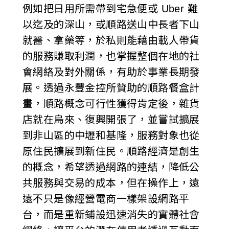
例如把日用所需帶到宅急便或 Uber 難
以迄及的深山，或順路送山中長者下山
就醫、拿藥等，於私則能藉由載人帶貨
的服務賺取利潤，也掌握整個在地的社
會網絡及對外關係，有助於事業長期發
展。透過永豐金控所贊助的順路餐盒計
畫，順路概念可行性獲得肯定後，雜貨
店就在烏來、復興開張了，並嘗試擴展
到非山區的中壢和基隆，服務對象也從
原住民擴展到新住民。順路經濟是創生
的概念，希望透過網路的連結，降低公
共服務與交易的成本，但在操作上，遠
遠不只是像經營電商一樣架設網路平
台，而是重新鋪設迅速消失的實體社會