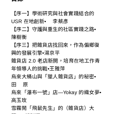
【序一】學術研究與社會實踐結合的
USR 在地創新• 李蔡彥
【序二】守護與重生的社區實踐之路•
陳樹衡
【序三】把雜貨店找回來，作為偏鄉復
興的發展引擎•湯京平
雜貨店 2.0 老店新開，培育在地工作青
年領導人的挑戰•王雅萍
烏來大桶山與「獵人雜貨店」的秘密•
田 原
烏來「瀑布一號」店—Yokay 的織女夢•
高玉玫
雪霧鬧「飛鼠先生」的（雜貨店）大