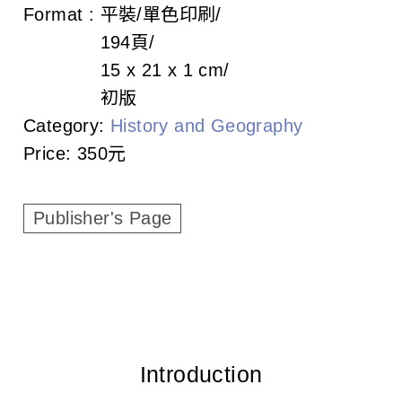
c
Format :
平裝/單色印刷
194頁
i
15 x 21 x 1 cm
a
初版
t
Category:
History and Geography
Price:
350元
i
o
Publisher's Page
n
o
f
T
a