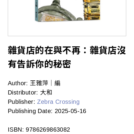
l
i
s
h
e
雜貨店的在與不再：雜貨店沒
r
有告訴你的秘密
s
Author:
王雅萍｜編
A
Distributor:
大和
s
Publisher:
Zebra Crossing
Publishing Date:
2025-05-16
s
o
ISBN:
9786269863082