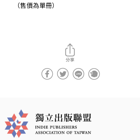
（售價為單冊）
i
w
a
n