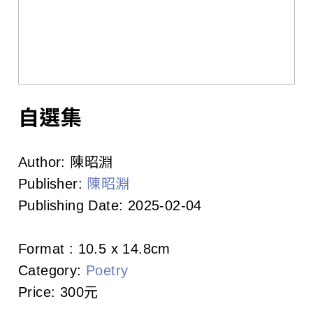
l
i
s
h
e
自選集
r
Author:
陳昭淵
s
Publisher:
陳昭淵
A
Publishing Date:
2025-02-04
s
Format :
10.5 x 14.8cm
s
Category:
Poetry
o
Price:
300元