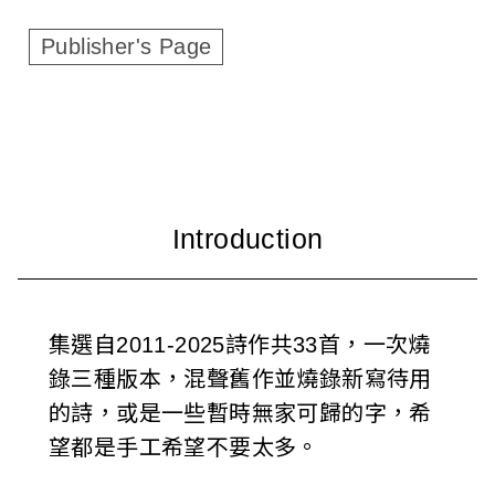
c
Publisher's Page
i
a
t
i
o
n
o
集選自2011-2025詩作共33首，一次燒
錄三種版本，混聲舊作並燒錄新寫待用
f
的詩，或是一些暫時無家可歸的字，希
T
望都是手工希望不要太多。
a