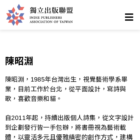
Skip
You
Home
❯
Members
to
are
main
here
I
content
n
d
陳昭淵
i
陳昭淵，1985年台灣出生，視覺藝術學系畢
e
業，目前工作於台北，從平面設計，寫詩與
P
歌，喜歡音樂和貓。
u
自2011年起，持續出版個人詩集，從文字設計
b
到企劃發行皆一手包辦，將書冊視為藝術載
體，以靈活多元且優雅縝密的創作方式，建構