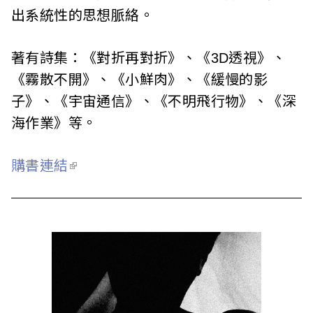
l
出系統性的思想脈絡。
i
s
著有詩集：《對折再對折》、《3D透視》、
《霧散不開》、《小鮮肉》、《緩慢的影
h
子》、《宇宙通信》、《不明飛行物》、《深
e
海作業》等。
r
購書連結
s
A
s
s
o