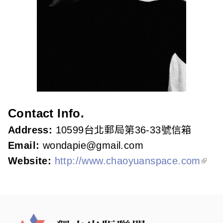
c
i
a
t
i
o
Contact Info.
n
Address:
10599台北郵局第36-33號信箱
Email:
wondapie@gmail.com
o
Website:
http://www.chaoyuanspace.com
f
T
a