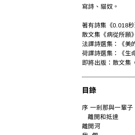
寫詩、貓奴。
著有詩集《0.018
散文集《病從所願
法譯詩選集：《美
荷譯詩選集：《生
即將出版：散文集
目錄
序 一剎那與一輩子
離開和抵達
離開河