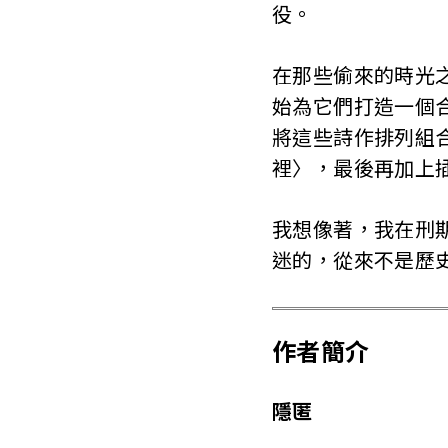
役。
T
a
在那些偷來的時光
i
始為它們打造一個
將這些詩作排列組
w
裡〉，最後再加上
a
我想像著，我在刑
n
迷的，從來不是歷
作者簡介
隱匿