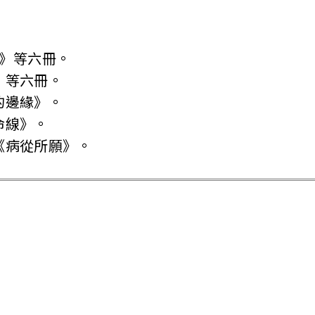
秒》等六冊。
》等六冊。
的邊緣》。
命線》。
《病從所願》。