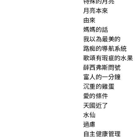
特殊的月亮
月亮本來
由來
媽媽的話
我以為最美的
路痴的導航系統
歌頌有瑕疵的水果
薛西弗斯問號
富人的一分鐘
沉重的雞蛋
愛的條件
天國近了
水仙
過慮
自主健康管理