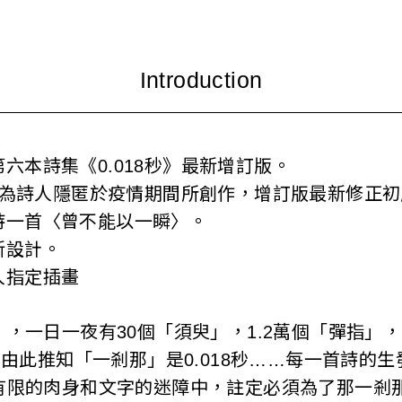
六本詩集《0.018秒》最新增訂版。
》多為詩人隱匿於疫情期間所創作，增訂版最新修正
詩一首〈曾不能以一瞬〉。
新設計。
人指定插畫
，一日一夜有30個「須臾」，1.2萬個「彈指」，
由此推知「一剎那」是0.018秒……每一首詩的生發
有限的肉身和文字的迷障中，註定必須為了那一剎