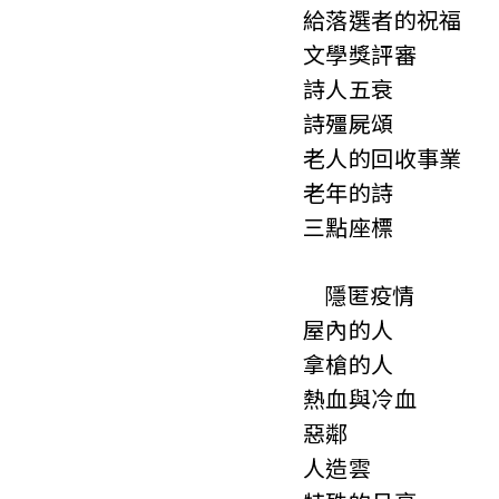
給落選者的祝福
文學獎評審
詩人五衰
詩殭屍頌
老人的回收事業
老年的詩
三點座標
隱匿疫情
屋內的人
拿槍的人
熱血與冷血
惡鄰
人造雲