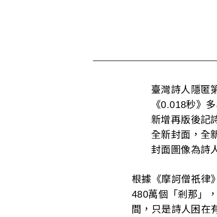
s
o
c
i
a
臺灣詩人隱匿第
《0.018秒
t
新增再版後記
i
全新封面，全
o
封面圖像為詩
n
根據《摩訶僧祇律》
o
480萬個「剎那」，
f
間，只是詩人困在