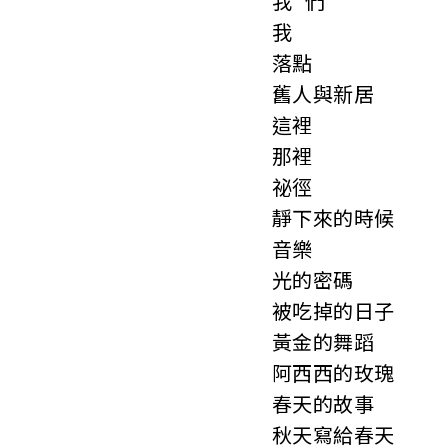
我 們
我
落點
舊人與新居
這裡
那裡
祕徑
靜下來的時候
音樂
光的密碼
被吃掉的日子
黃金的舞蹈
阿西西的玫瑰
春天的故事
秋天寫給春天