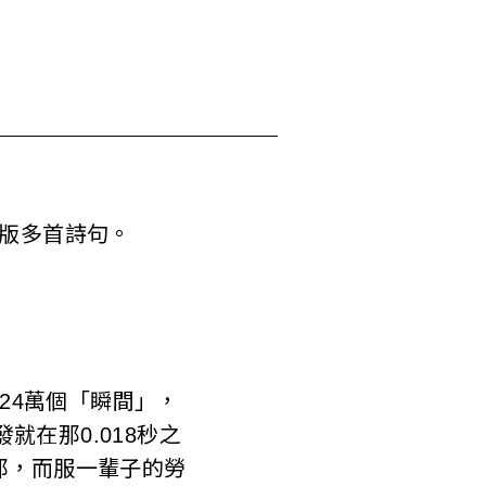
初版多首詩句。
24萬個「瞬間」，
就在那0.018秒之
那，而服一輩子的勞