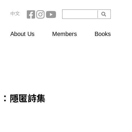
Search
中文
Search
form
About Us
Members
Books
）：隱匿詩集