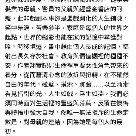
髮業的母親、警員的父親與經營金香店的阿
嬤，此非戲劇本事卻是最戲劇化的人生鋪陳，
笑中帶淚，苦樂參半，家庭是每個人的世界之
起點，世界的縮影也能在家的記憶中尋獲對
照。時移境遷，書中藉由個人長成的記憶，輻
射出長久存於社會、教育與價值觀裡的種種不
安，作者翔實記述生命裡重要女性角色帶來的
養分，從而釐清心念的波折與扭轉，在不確然
自由的年代，碰壁、摸索、踟躕……以至漸漸
看見指引的光。人生如戲，浮生如夢，我們必
須同時面對生活裡的豐盛與荒蕪，反覆在懊悔
與體悟中強大自我，然唯一無法拒斥的生命定
數是，對母親的連結，因為她是每個人的最
初。