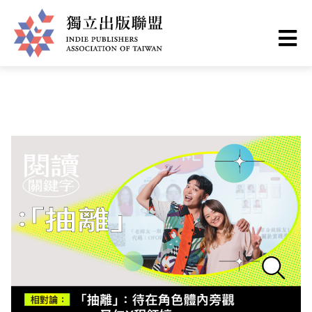
Skip
You
Home
❯
出版現場
to
are
main
here
I
content
n
d
i
e
P
u
b