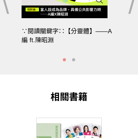
—張亦
∵閱讀關鍵字∷【分靈體】——A
∵閱
編 ft.陳昭淵
絢Ｘ
相關書籍