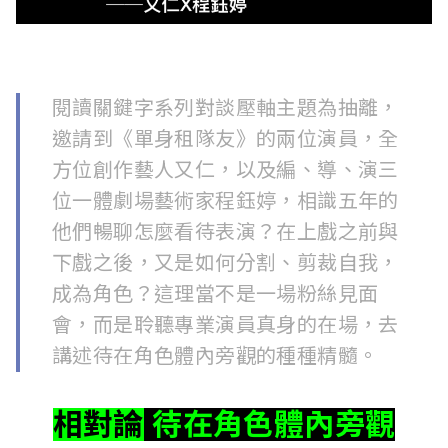
l
i
s
閱讀關鍵字系列對談壓軸主題為抽離，
h
邀請到《單身租隊友》的兩位演員，全
e
方位創作藝人又仁，以及編、導、演三
位一體劇場藝術家程鈺婷，相識五年的
r
他們暢聊怎麼看待表演？在上戲之前與
s
下戲之後，又是如何分割、剪裁自我，
A
成為角色？這理當不是一場粉絲見面
會，而是聆聽專業演員真身的在場，去
s
講述待在角色體內旁觀的種種精髓。
s
o
相對論
待在角色體內旁觀