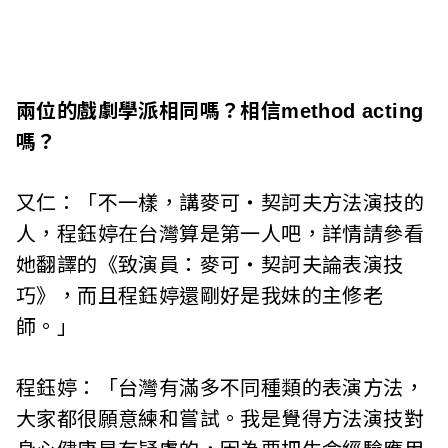
兩位的戲劇學派相同嗎？相信method acting
嗎？
又仁：「不一樣，講麥可‧契訶夫方法演技的
人，程鈺婷在台灣算是第一人吧，詳情請參看
她翻譯的《致演員：麥可‧契訶夫論表演技
巧》，而且程鈺婷還剛好是我妹的主修老
師。」
程鈺婷：「台灣有滿多不同種類的表演方法，
大家都很願意練和嘗試。我是覺得方法演技對