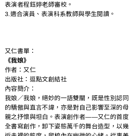
表演者程鈺婷老師審校。
3.適合演員、表演科系教師與學生閱讀。
又仁書單：
《我娘》
作者：又仁
出版社：逗點文創結社
內容簡介：
我娘／我娘，絕妙的一語雙關，既是性別認同
的驕傲與直言不諱，亦是對自己影響至深的母
親之抒懷與坦白。表演創作者——又仁的首度
全書寫創作，卸下姿態萬千的舞台造型，以幾
近赤裸的態度，爬梳內在幽微的心緒。從事美