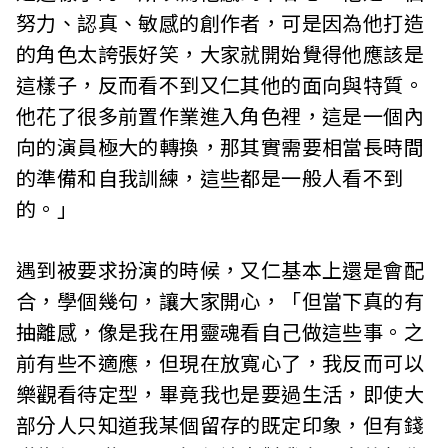
i
努力、認真、敏感的創作者，可是因為他打造
的角色太誇張好笑，大家就開始覺得他應該是
w
這樣子，反而看不到又仁其他的面向與特質。
a
他花了很多前置作業進入角色裡，這是一個內
n
向的演員極大的轉換，那其實需要相當長時間
的準備和自我訓練，這些都是一般人看不到
的。」
遇到被要求扮演的時候，又仁基本上還是會配
合，學個幾句，讓大家開心，「但當下真的有
抽離感，像是我在用靈魂看自己做這些事。之
前有些不適應，但現在放寬心了，我反而可以
樂觀看待定型，畢竟我也是要過生活，即使大
部分人只知道我某個留存的既定印象，但有錢