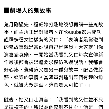
c
▉劇場人的鬼故事
i
a
鬼月剛過完，程鈺婷打趣地說想再講一些鬼故
事，而主角正是對談者、在Youtube影片成功
t
詮釋多種女性樣貌的又仁：「表演者最常碰到
i
的鬼故事就是當你說自己是演員，大家就叫你
o
演喜怒哀樂。一開始當我看到又仁每次宣傳新
作最後都會被媒體要求模仿秀娥說話，我都會
n
好心疼，覺得這又是另一種鬼故事。配合做綜
o
藝、娛樂的事情。當演員創造出某個有趣的角
f
色，就被大眾定型，這真是太可怕了。」
T
隨後，她又口吐真言：「我看到的又仁並不只
a
是這樣子的，所以為他感到不甘心，他是一個