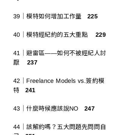
39｜模特如何增加工作量
225
40｜模特經紀約的五大重點
229
41｜避雷區——如何不被經紀人討
厭
237
42｜Freelance Models vs.簽約模
特
241
43｜什麼時候應該說NO
247
44｜該解約嗎？五大問題先問問自