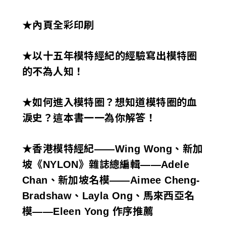
i
★內頁全彩印刷
w
a
★以十五年模特經紀的經驗寫出模特圈
的不為人知！
n
★如何進入模特圈？想知道模特圈的血
淚史？這本書一一為你解答！
★
香港模特經紀
——Wing Wong、新加
坡《NYLON》雜誌總編輯——Adele
Chan、新加坡名模——Aimee Cheng-
Bradshaw、Layla Ong、馬來西亞名
模——Eleen Yong 作序推
薦