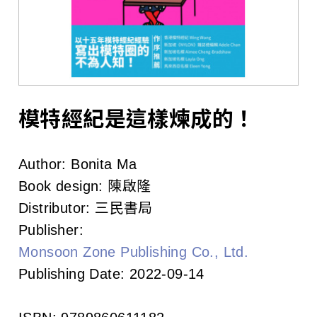
l
i
s
h
e
模特經紀是這樣煉成的！
r
Author:
Bonita Ma
s
Book design:
陳啟隆
A
Distributor:
三民書局
Publisher:
s
Monsoon Zone Publishing Co., Ltd.
s
Publishing Date:
2022-09-14
o