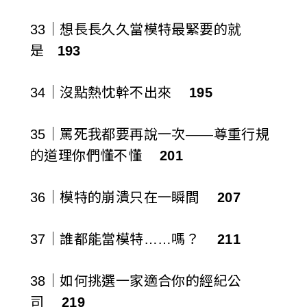
33｜想長長久久當模特最緊要的就
是
193
34｜沒點熱忱幹不出來
195
35｜罵死我都要再說一次——尊重行規
的道理你們懂不懂
201
36｜模特的崩潰只在一瞬間
207
37｜誰都能當模特……嗎？
211
38｜如何挑選一家適合你的經紀公
司
219