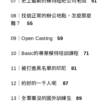
07｜史上最窮的模特經紀公司老闆
51
08｜找個正常的辦公地點，怎麼那麼
難？
55
09｜Open Casting
59
10｜Basic的專業模特培訓課程
71
11｜被打進黑名單的印尼
81
12｜約好的一千人呢
87
13｜全軍覆沒的國外訓練生
89