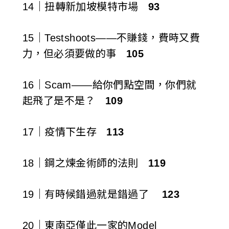
14｜扭轉新加坡模特市場
93
15｜Testshoots——不賺錢，費時又費
力，但必須要做的事
105
16｜Scam——給你們點空間，你們就
起飛了是不是？
109
17｜疫情下生存
113
18｜鋼之煉金術師的法則
119
19｜有時候錯過就是錯過了
123
20｜東南亞僅此一家的Model