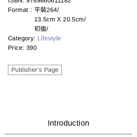
ISBN:
9789860611182
c
Format :
平裝
264
i
13.5cm X 20.5cm
a
初版
Category:
Lifestyle
t
Price:
390
i
o
Publisher's Page
n
o
f
T
a