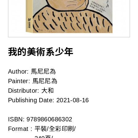
l
i
s
h
e
我的美術系少年
r
Author:
馬尼尼為
s
Painter:
馬尼尼為
A
Distributor:
大和
Publishing Date:
2021-08-16
s
s
ISBN:
9789860686302
o
Format :
平裝/全彩印刷