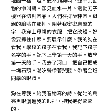
地圖一樣平坦。聽不到狗叫。聽不到動
物的慘叫聲。卻見血水一片。電動刀子
機器在切割肉品。人們在排隊秤肉。母
親的臉貼在那裡。圍著我密密麻麻的
字。我穿上母親的衣服。把它改短。好
像要抓住什麽。要展示什麽。我的狗在
看我。學校的孩子在看我。我記下孩子
名字的手。記下上學第一天的手。放學
第一天的手。我去了河口。把自己握成
一塊石頭。潮汐聲帶著哭腔。帶著全班
同學的眼睛。
狗在等我。給我看她寫的詩。從她的烏
亮黑眼灑進我的眼裡。把我抱得緊緊
的。