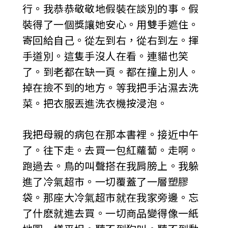
行。我恭恭敬敬地假裝在談別的事。假
裝得了一個獎讓她安心。用雙手遮住。
寄回給自己。從左到右，從右到左。揮
手道別。這隻手沒人在看。連貓也笑
了。到老都在缺一頁。都在撞上別人。
掉在撿不到的地方。等我把手沾濕去洗
菜。把衣服丟進洗衣機按浸泡。
我把母親的病包在那本書裡。接近中午
了。往下走。去買一包紅蘿蔔。走啊。
跑過去。鳥的叫聲搭在我肩膀上。我躲
進了冷氣超市。一切覆蓋了一層塑膠
袋。那座大冷氣超市就在我家旁邊。忘
了什麽就進去買。一切商品變得像一紙