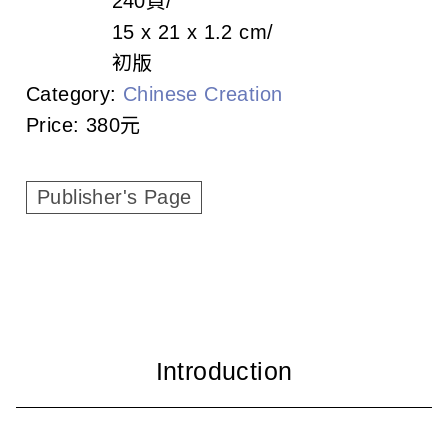
240頁
c
15 x 21 x 1.2 cm
i
初版
a
Category:
Chinese Creation
Price:
380元
t
i
Publisher's Page
o
n
o
f
T
a