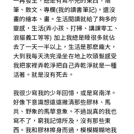
一再發生，總是有寫不完的東西，隨
筆、散文、專欄(我的讀書筆記)，還沒
畫的繪本、畫。生活閱讀就給了夠多的
靈感，生活(弄小孩、打掃、講課零工、
浪貓義工等等) 加上我總是睡很多就佔
去了一天一半以上，生活是那麽龐大，
大到我每天洗完澡坐在地上吹頭髮感受
我把家裡弄乾淨把自己弄乾淨就是一種
活著。就是沒有死去。
我很少寫我的少年回憶，或是寫南洋。
好像下意識想遠遠撇清那些膠林、馬
共、野象的馬華意象。不過說真的我也
寫不了，窮我記憶所及，沒有那些東
西。我和膠林擦身而過，模模糊糊地我