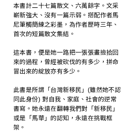
本書計二十七篇散文、六萬餘字。文采
i
嶄新強大、沒有一篇示弱。搭配作者馬
w
尼筆觸簡練之彩墨，為作者歷時三年、
a
首次的短篇散文集結。
n
這本書，便是她一路把一張張畫撿拾回
來的過程，曾經被砍伐的有多少，拼命
冒出來的綻放亦有多少。
此書是所謂「台灣新移民」(雖然她不認
同此身份) 對自我、家庭、社會的逆常
書寫。她永遠在翻轉我們對「新移民」
或是「馬華」的認知，永遠在挑戰框
架。