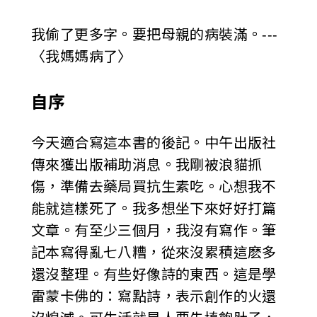
我偷了更多字。要把母親的病裝滿。---
〈我媽媽病了〉
自序
今天適合寫這本書的後記。中午出版社
傳來獲出版補助消息。我剛被浪貓抓
傷，準備去藥局買抗生素吃。心想我不
能就這樣死了。我多想坐下來好好打篇
文章。有至少三個月，我沒有寫作。筆
記本寫得亂七八糟，從來沒累積這麽多
還沒整理。有些好像詩的東西。這是學
雷蒙卡佛的：寫點詩，表示創作的火還