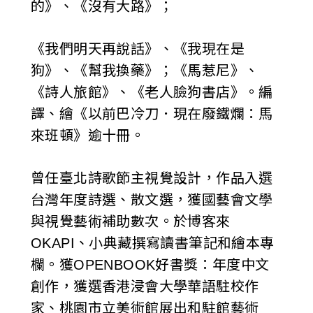
的》、《沒有大路》；
《我們明天再說話》、《我現在是
狗》、《幫我換藥》；《馬惹尼》、
《詩人旅館》、《老人臉狗書店》。編
譯、繪《以前巴冷刀．現在廢鐵爛：馬
來班頓》逾十冊。
曾任臺北詩歌節主視覺設計，作品入選
台灣年度詩選、散文選，獲國藝會文學
與視覺藝術補助數次。於博客來
OKAPI、小典藏撰寫讀書筆記和繪本專
欄。獲OPENBOOK好書獎：年度中文
創作，獲選香港浸會大學華語駐校作
家、桃園市立美術館展出和駐館藝術