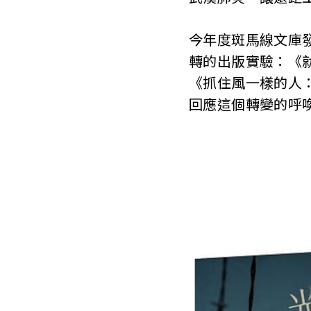
T
今年度斑馬線文庫
a
轉的出版實驗：《
i
《抓住風一樣的人
w
回應這個轉變的呼
a
n