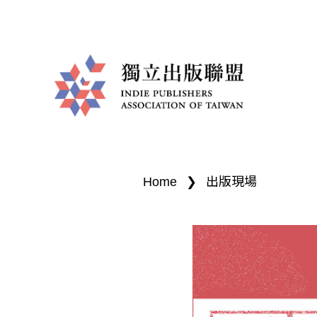
I
You
n
are
Home
❯
出版現場
d
here
i
e
P