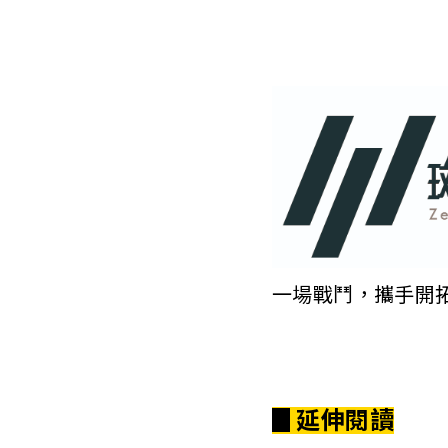
一場戰鬥，攜手開
▊延伸閱讀