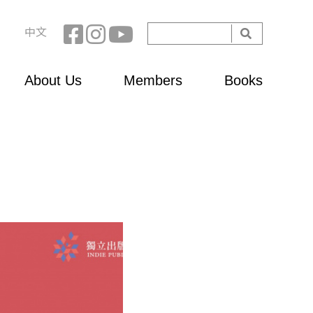
Search
中文
Search
form
About Us
Members
Books