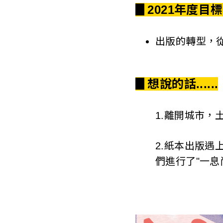
▊2021年度目標
出版的轉型，
▊想說的話......
1.離開城市，
2.紙本出版遇
們進行了"一息