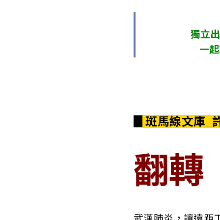
s
o
獨立出
c
一起
i
a
t
▊斑馬線文庫_
i
o
翻轉
n
o
f
武漢肺炎，讓遠距