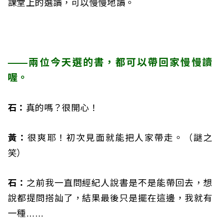
課堂上的選讀，可以慢慢地讀。
——兩位今天選的書，都可以帶回家慢慢讀
喔。
石：
真的嗎？很開心！
黃：
很爽耶！初次見面就能把人家帶走。（謎之
笑）
石：
之前我一直問經紀人說書是不是能帶回去，想
說都提問搭訕了，結果最後只是擺在這邊，我就有
一種……