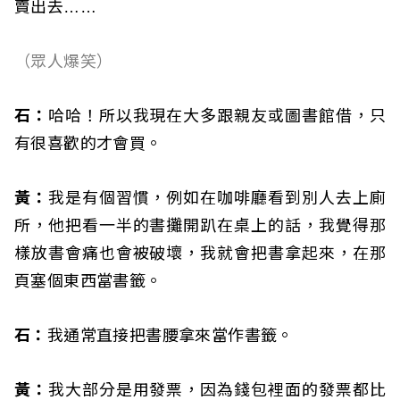
賣出去……
（眾人爆笑）
石：
哈哈！所以我現在大多跟親友或圖書館借，只
有很喜歡的才會買。
黃：
我是有個習慣，例如在咖啡廳看到別人去上廁
所，他把看一半的書攤開趴在桌上的話，我覺得那
樣放書會痛也會被破壞，我就會把書拿起來，在那
頁塞個東西當書籤。
石：
我通常直接把書腰拿來當作書籤。
黃：
我大部分是用發票，因為錢包裡面的發票都比