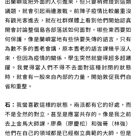
出蘭嶼或把外面的人引進來，但只要稍微提到這類
議題，就會引起兩邊激戰。前陣子疫情比較嚴重沒
有觀光客進去，就在社群媒體上看到他們開始認真
開會討論整個島各部落該如何面對，哪些東西要如
何保護，像是蘭嶼當地有些快要失傳的語言，只有
為數不多的耆老會講，原本耆老的語言課幾乎沒人
來，但因為疫情的關係，學生突然就變得超多超踴
躍。我覺得當人們不得不去面對這種封閉的狀態
時，就會有一股來自內部的力量，開始敦促我們自
省和重整。
石：
我蠻喜歡這樣的狀態，兩派都有它的好處，而
不是全然的對立，甚至是應當共存的。像是我之前
去上金馬大師課，廖桑（廖慶松）和強哥（林強）
他們在自己的領域都是已經樹立典範的大師，但是