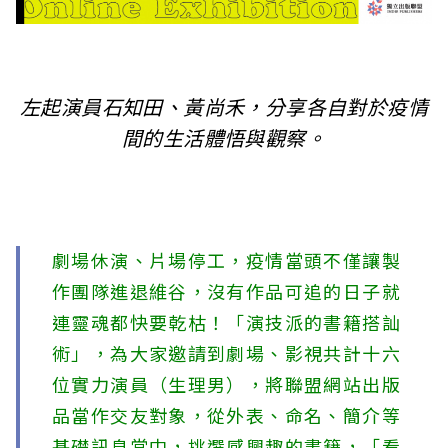
l
i
s
左起演員石知田、黃尚禾，分享各自對於疫情
h
間的生活體悟與觀察。
e
r
s
劇場休演、片場停工，疫情當頭不僅讓製
A
作團隊進退維谷，沒有作品可追的日子就
連靈魂都快要乾枯！「演技派的書籍搭訕
s
術」，為大家邀請到劇場、影視共計十六
s
位實力演員（生理男），將聯盟網站出版
o
品當作交友對象，從外表、命名、簡介等