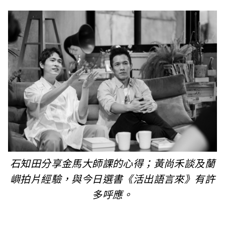
石知田分享金馬大師課的心得；黃尚禾談及蘭
嶼拍片經驗，與今日選書《活出語言來》有許
多呼應。