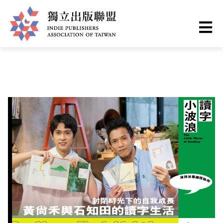
Skip
You
Home
❯
出版現場
to
are
main
here
I
content
n
d
i
e
P
u
b