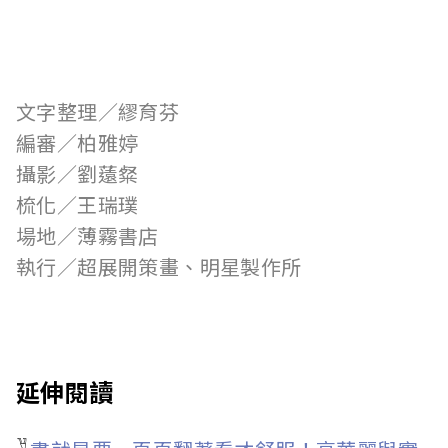
文字整理／繆育芬
編審／柏雅婷
攝影／劉薳粲
梳化／王瑞璞
場地／薄霧書店
執行／超展開策畫、明星製作所
延伸閱讀