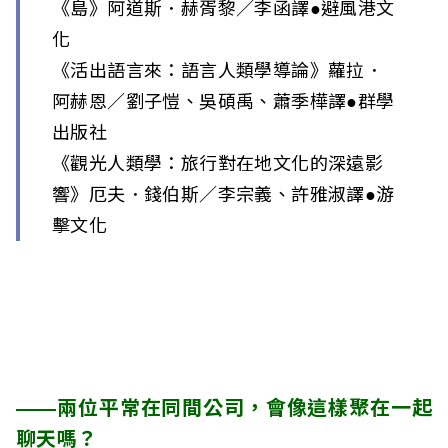
《島》阿道斯．赫胥黎／李函譯●避風港文
化
《活出語言來：語言人類學導論》蘿拉．
阿赫恩／劉子愷、吳碩禹、蕭季樺譯●群學
出版社
《觀光人類學：旅行對在地文化的深遠影
響》厄夫．錢伯斯／李宗義、許雅淑譯●游
擊文化
——兩位平常在同間公司，會像這樣聚在一起
聊天嗎？