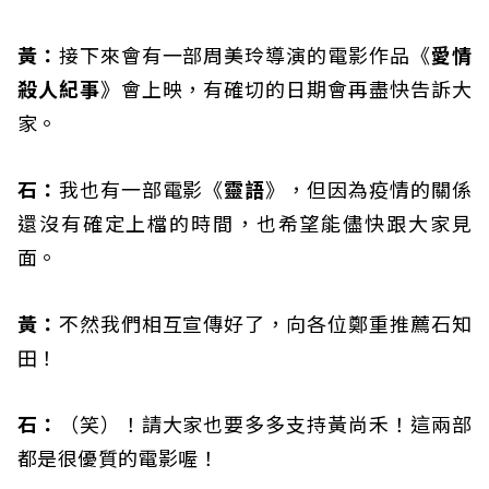
黃：
接下來會有一部周美玲導演的電影作品《
愛情
殺人紀事
》會上映，有確切的日期會再盡快告訴大
家。
石：
我也有一部電影《
靈語
》，但因為疫情的關係
還沒有確定上檔的時間，也希望能儘快跟大家見
面。
黃：
不然我們相互宣傳好了，向各位鄭重推薦石知
田！
石：
（笑）！請大家也要多多支持黃尚禾！這兩部
都是很優質的電影喔！