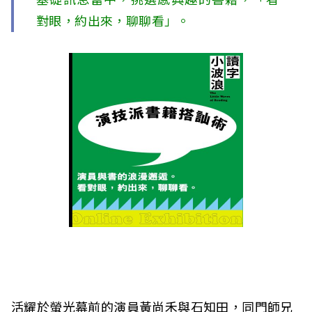
基礎訊息當中，挑選感興趣的書籍，「看
c
對眼，約出來，聊聊看」。
i
a
t
i
o
n
o
f
T
a
活耀於螢光幕前的演員黃尚禾與石知田，同門師兄