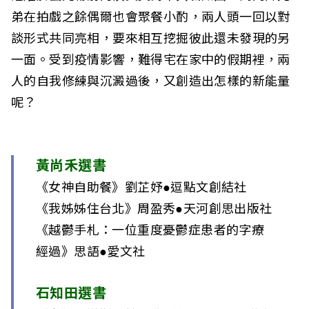
i
弟在拍戲之餘偶爾也會聚餐小酌，兩人頭一回以對
談形式共同亮相，要來相互挖掘彼此還未發現的另
w
一面。受到疫情影響，難得宅在家中的假期裡，兩
a
人的自我修練與沉澱過後，又創造出怎樣的新能量
n
呢？
黃尚禾選書
《女神自助餐》劉芷妤●逗點文創結社
《我姊姊住台北》周盈秀●天河創思出版社
《越鬱手札：一位重度憂鬱症患者的字療
經過》思語●愛文社
石知田選書