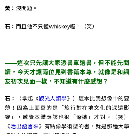
黃：
沒問題。
石：
而且他不只懂Whiskey喔！（笑）
——這次只先讓大家憑書單選書，但不能先閱
讀，今天才讓兩位見到書籍本尊，就像是和網
友初次見面一樣，不知道有什麼感想？
石：
（拿起《
觀光人類學
》）這本比我想像中的要
薄！因為上面寫的是「旅行對在地文化的深遠影
響」，感覺本體應該也很「深遠」才對。（笑）
《
活出語言來
》有點像學術型的書，就是那種大學