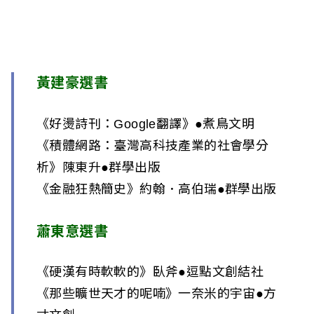
i
w
a
黃建豪選書
n
《好燙詩刊：Google翻譯》●煮鳥文明
《積體網路：臺灣高科技產業的社會學分
析》陳東升●群學出版
《金融狂熱簡史》約翰．高伯瑞●群學出版
蕭東意選書
《硬漢有時軟軟的》臥斧●逗點文創結社
《那些曠世天才的呢喃》一奈米的宇宙●方