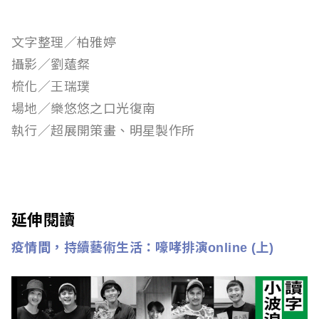
文字整理／柏雅婷
攝影／劉薳粲
梳化／王瑞璞
場地／樂悠悠之口光復南
執行／超展開策畫、明星製作所
延伸閱讀
疫情間，持續藝術生活：嚎哮排演online (上)