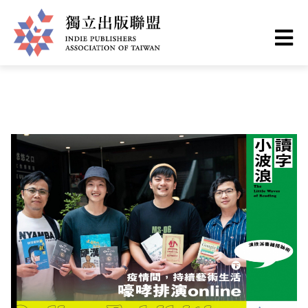
Skip
You
Home
❯
出版現場
to
are
main
here
I
content
n
d
i
e
P
u
b