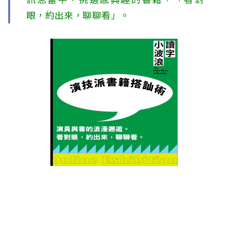
訊息當中，挑選感興趣的書籍，「看對
c
眼，約出來，聊聊看」。
i
a
t
i
o
n
o
f
T
a