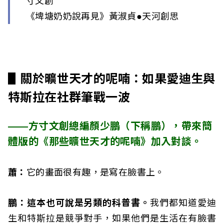
寸文創
《埤塘奶奶說再見》黃淑貞●天河創思
▋
關於曠世天才的呢喃：如果愛迪生與
特斯拉在社群筆戰一波
——
方寸文創
總編顏少鵬（下稱鵬），帶來簡
體版的《那些曠世天才的呢喃》加入對談。
蕭：
它的畫面很有趣，是寫在臉書上。
鵬：這本也可說是另類的科普書。
我們都知道愛迪
生和特斯拉是競爭對手，如果他們是生活在有臉書