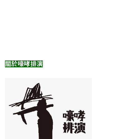
關於嚎哮排演