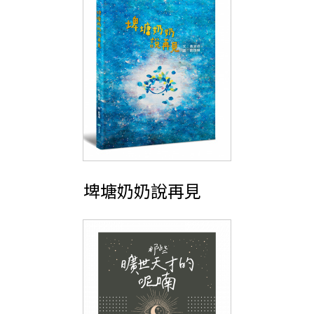
埤塘奶奶說再見