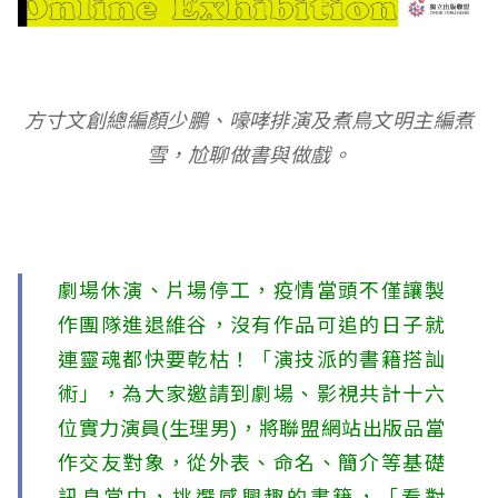
l
i
s
方寸文創總編顏少鵬、嚎哮排演及煮鳥文明主編煮
h
雪，尬聊做書與做戲。
e
r
s
劇場休演、片場停工，疫情當頭不僅讓製
A
作團隊進退維谷，沒有作品可追的日子就
連靈魂都快要乾枯！「演技派的書籍搭訕
s
術」，為大家邀請到劇場、影視共計十六
s
位實力演員(生理男)，將聯盟網站出版品當
o
作交友對象，從外表、命名、簡介等基礎