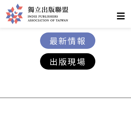
移
至
主
獨
內
最新情報
容
立
出版現場
出
版
聯
盟
網